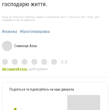
господарю життя.
Якщо ви помітили помилку, виділіть необхідний текст і натисніть Ctrl + Enter, щоб
повідомити про це редакцію
#пожежа
#багатоповерхівка
Семенчук Алла
0,0
Авторизуйтесь
, щоб оцінити
Поділіться та підписуйтесь на наші джерела