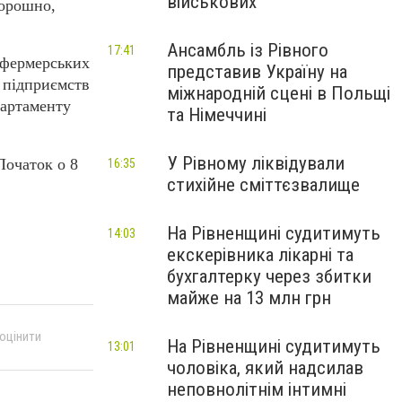
військових
борошно,
Ансамбль із Рівного
17:41
 фермерських
представив Україну на
х підприємств
міжнародній сцені в Польщі
партаменту
та Німеччині
У Рівному ліквідували
Початок о 8
16:35
стихійне сміттєзвалище
На Рівненщині судитимуть
14:03
екскерівника лікарні та
бухгалтерку через збитки
майже на 13 млн грн
 оцінити
На Рівненщині судитимуть
13:01
чоловіка, який надсилав
неповнолітнім інтимні