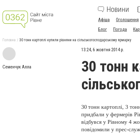
Новини
Афіша
Оголошення
Блог
Погода
Кар
Головна
30 тонн картоплі купили рівняни на сільськогосподарському ярмарку
13:24, 6 жовтня 2014 р.
30 тонн к
Семенчук Алла
сільсько
30
тонн картоплі, 3 тон
придбали у фермерів Рі
відбувся у Рівному 4 ж
повідомили у прес-служ