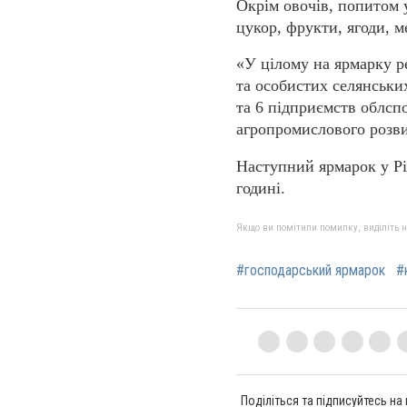
Окрім овочів, попитом 
цукор, фрукти, ягоди, м
«У цілому на ярмарку р
та особистих селянськи
та 6 підприємств облсп
агропромислового роз
Наступний ярмарок у Рі
годині.
Якщо ви помітили помилку, виділіть нео
#господарський ярмарок
#
Поділіться та підписуйтесь на