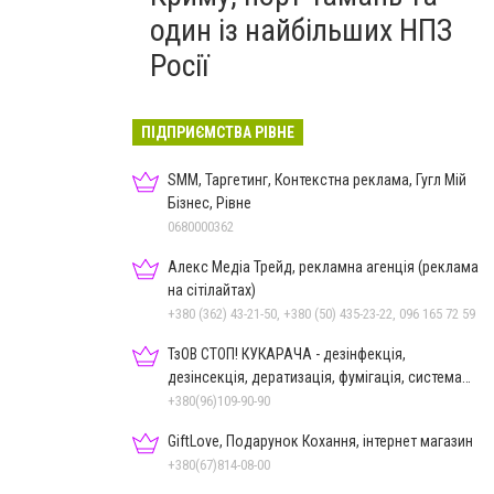
один із найбільших НПЗ
Росії
ПІДПРИЄМСТВА РІВНЕ
SMM, Таргетинг, Контекстна реклама, Гугл Мій
Бізнес, Рівне
0680000362
Алекс Медіа Трейд, рекламна агенція (реклама
на сітілайтах)
+380 (362) 43-21-50, +380 (50) 435-23-22, 096 165 72 59
ТзОВ СТОП! КУКАРАЧА - дезінфекція,
дезінсекція, дератизація, фумігація, система
HACCP
+380(96)109-90-90
GiftLove, Подарунок Кохання, інтернет магазин
+380(67)814-08-00