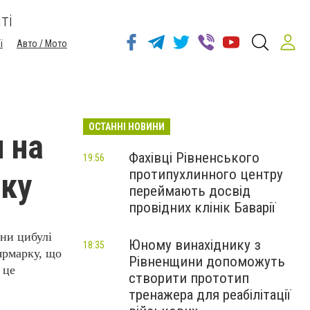
ті
ї
Авто / Мото
ОСТАННІ НОВИНИ
и на
Фахівці Рівненського
19:56
протипухлинного центру
рку
переймають досвід
провідних клінік Баварії
нни цибулі
Юному винахіднику з
18:35
ярмарку, що
Рівненщини допоможуть
 це
створити прототип
тренажера для реабілітації