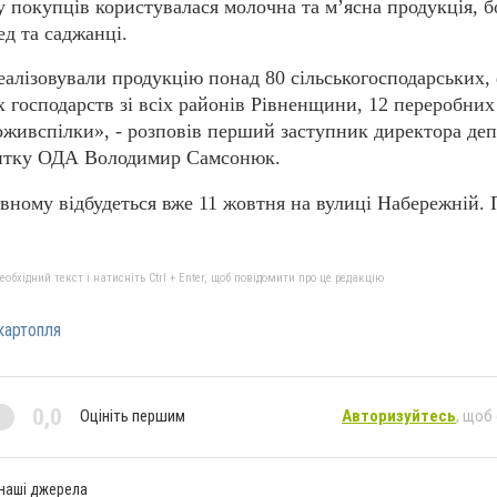
у покупців користувалася молочна та м’ясна продукція, 
ед та саджанці.
еалізовували продукцію понад 80 сільськогосподарських,
х господарств зі всіх районів Рівненщини, 12 переробни
оживспілки», - розповів перший заступник директора де
витку ОДА Володимир Самсонюк.
вному відбудеться вже 11 жовтня на вулиці Набережній. 
бхідний текст і натисніть Ctrl + Enter, щоб повідомити про це редакцію
картопля
0,0
Оцініть першим
Авторизуйтесь
, щоб
 наші джерела