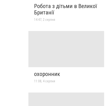
Робота з дітьми в Великої
Британії
14:47, 2 серпня
охоронник
11:08, 4 серпня