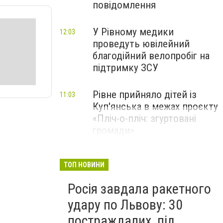
повідомлення
У Рівному медики
12:03
проведуть ювілейний
благодійний велопробіг на
підтримку ЗСУ
Рівне прийняло дітей із
11:03
Куп'янська в межах проєкту
«Пліч-о-пліч: згуртовані
громади»
ТОП НОВИНИ
Росія завдала ракетного
удару по Львову: 30
постраждалих, під