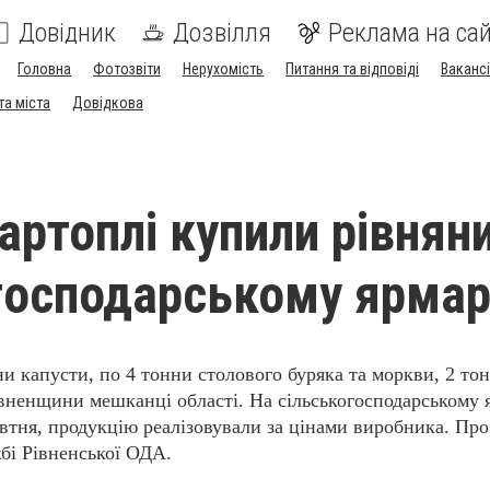
Довідник
Дозвілля
Реклама на сай
Головна
Фотозвіти
Нерухомість
Питання та відповіді
Вакансі
та міста
Довідкова
артоплі купили рівнян
господарському ярма
ни капусти, по 4 тонни столового буряка та моркви, 2 то
вненщини мешканці області. На сільськогосподарському 
овтня, продукцію реалізовували за цінами виробника. Про
бі Рівненської ОДА.