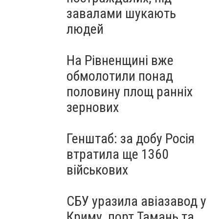
завалами шукають
людей
На Рівненщині вже
обмолотили понад
половину площ ранніх
зернових
Генштаб: за добу Росія
втратила ще 1360
військових
СБУ уразила авіазавод у
Криму, порт Тамань та