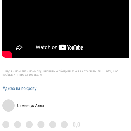
Якщо ви помітили помилку, виділіть необхідний текст і натисніть Ctrl + Enter, щоб
повідомити про це редакцію
#джаз на покрову
Семенчук Алла
0,0