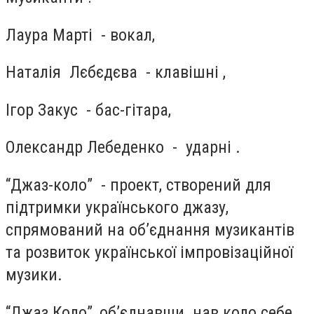
Лаура Марті - вокал,
Наталія Лєбєдєва - клавішні ,
Ігор Закус - бас-гітара,
Олександр Лебеденко - ударні .
“Джаз-коло” - проект, створений для
підтримки українського джазу,
спрямований на об’єднання музикантів
та розвиток української імпровізаційної
музики.
“Джаз Коло”, об’єднавши нав коло себе