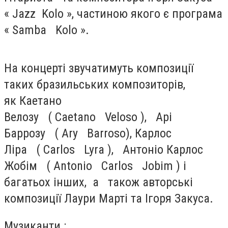
« Jazz Kolo », частиною якого є програма
« Samba Kolo ».
На концерті звучатимуть композиції
таких бразильських композиторів,
як Каетано
Велозу ( Caetano Veloso ), Арі
Баррозу ( Ary Barroso), Карлос
Ліра ( Carlos Lyra ), Антоніо Карлос
Жобім ( Antonio Carlos Jobim ) і
багатьох інших, а також авторські
композиції Лаури Марті та Ігоря Закуса.
Музиканти :