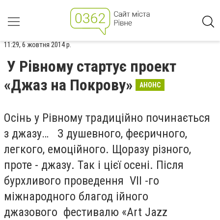
11:29, 6 жовтня 2014 р.
У Рівному стартує проект
«Джаз на Покрову»
АНОНС
Осінь у Рівному традиційно починається
з джазу… З душевного, феєричного,
легкого, емоційного. Щоразу різного,
проте - джазу. Так і цієї осені. Після
бурхливого проведення VII -го
міжнародного благод ійного
джазового фестивалю «Art Jazz