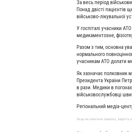
За весь період військов
Понад двісті пацієнтів щ
військово-лікувальної у
У госпіталі учасники АТО
медикаментозне, фізіоте
Разом з тим, основна ува
нормального повноцінного
учасникам АТО долати мо
Як зазначає полковник м
Президента України Петр
в рази. Медики в погона
військовослужбовці швид
Регіональний медіа-цент
Якщо ви помітили помилку, виділіть нео