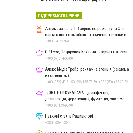
ПІДПРИЄМСТВА РІВНЕ
Автомайстерня TIR сервіс по ремонту та СТО
вантажних автомобілів та причепної техніки в
Рівному
+380504352789
GiftLove, Подарунок Кохання, інтернет магазин
+380(67)814-08-00
Алекс Медіа Трейд, рекламна агенція (реклама
на сітілайтах)
+380 (362) 43-21-50, 096 165 72 59, +380 (50) 435-23-22
ТзОВ СТОП! КУКАРАЧА - дезінфекція,
дезінсекція, дератизація, фумігація, система
HACCP
+380(96)109-90-90
Натяжні стелі в Радивилові
+380673635033