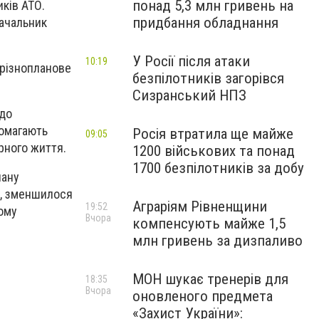
понад 5,3 млн гривень на
ків АТО.
придбання обладнання
начальник
У Росії після атаки
10:19
 різнопланове
безпілотників загорівся
Сизранський НПЗ
 до
помагають
Росія втратила ще майже
09:05
рного життя.
1200 військових та понад
1700 безпілотників за добу
лану
О, зменшилося
Аграріям Рівненщини
19:52
ьому
Вчора
компенсують майже 1,5
млн гривень за дизпаливо
МОН шукає тренерів для
18:35
Вчора
оновленого предмета
«Захист України»: