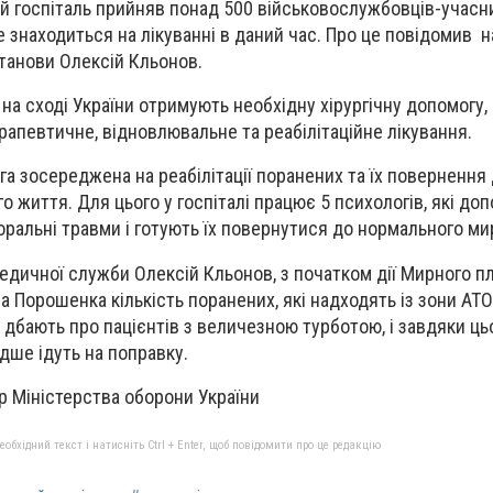
ий госпіталь прийняв понад 500 військовослужбовців-учасни
е знаходиться на лікуванні в даний час. Про це повідомив 
станови Олексій Кльонов.
 на сході України отримують необхідну хірургічну допомогу,
рапевтичне, відновлювальне та реабілітаційне лікування.
га зосереджена на реабілітації поранених та їх повернення
 життя. Для цього у госпіталі працює 5 психологів, які до
ральні травми і готують їх повернутися до нормального ми
едичної служби Олексій Кльонов, з початком дії Мирного п
а Порошенка кількість поранених, які надходять із зони АТ
х дбають про пацієнтів з величезною турботою, і завдяки ц
ше ідуть на поправку.
р Міністерства оборони України
бхідний текст і натисніть Ctrl + Enter, щоб повідомити про це редакцію