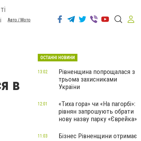
ті
ї
Авто / Мото
ОСТАННІ НОВИНИ
Рівненщина попрощалася з
13:02
трьома захисниками
я в
України
«Тиха гора» чи «На пагорбі»:
12:01
рівнян запрошують обрати
нову назву парку «Єврейка»
Бізнес Рівненщини отримає
11:03