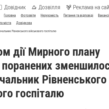
Довідник
Дозвілля
Реклама на сай
Головна
Фотозвіти
Нерухомість
Питання та відповіді
Вакансі
та міста
Довідкова
ачальник Рівненського військового госпіталю
ом дії Мирного плану
ь поранених зменшилос
ачальник Рівненського
ого госпіталю