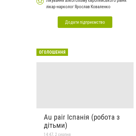
Лікування алкоголізму європейського рівня:
лікар-нарколог Ярослав Коваленко
Додати підприємство
ОГОЛОШЕННЯ
Au pair Іспанія (робота з
дітьми)
14:47, 2 серпня