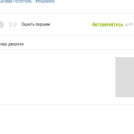
ьковий госпіталь
#поранені
0,0
Оцініть першим
Авторизуйтесь
, щоб
 наші джерела