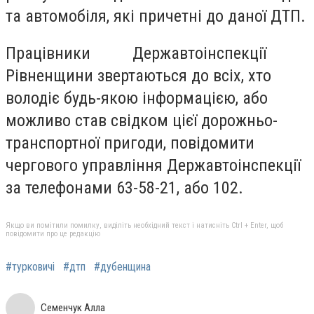
та автомобіля, які причетні до даної ДТП.
Працівники Державтоінспекції
Рівненщини звертаються до всіх, хто
володіє будь-якою інформацією, або
можливо став свідком цієї дорожньо-
транспортної пригоди, повідомити
чергового управління Державтоінспекції
за телефонами 63-58-21, або 102.
Якщо ви помітили помилку, виділіть необхідний текст і натисніть Ctrl + Enter, щоб
повідомити про це редакцію
#турковичі
#дтп
#дубенщина
Семенчук Алла