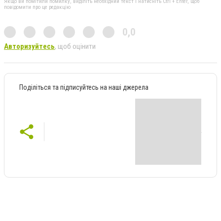
Якщо ви помітили помилку, виділіть необхідний текст і натисніть Ctrl + Enter, щоб
повідомити про це редакцію
0,0
Авторизуйтесь
, щоб оцінити
Поділіться та підписуйтесь на наші джерела