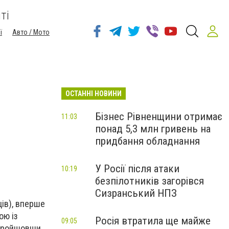
ті
ї
Авто / Мото
ОСТАННІ НОВИНИ
Бізнес Рівненщини отримає
11:03
понад 5,3 млн гривень на
придбання обладнання
У Росії після атаки
10:19
безпілотників загорівся
Сизранський НПЗ
ців), вперше
ою із
Росія втратила ще майже
09:05
 пройшовши