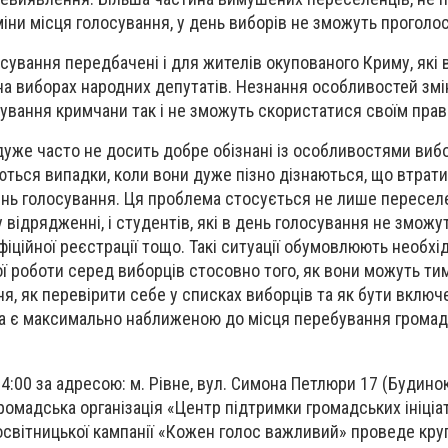
іни місця голосування, у день виборів не зможуть проголо
сування передбачені і для жителів окупованого Криму, які
а виборах народних депутатів. Незнання особливостей змі
ування кримчани так і не зможуть скористатися своїм прав
дуже часто не досить добре обізнані із особливостями виб
ються випадки, коли вони дуже пізно дізнаються, що втрат
нь голосування. Ця проблема стосується не лише переселен
 відрядженні, і студентів, які в день голосування не зможу
офіційної реєстрації тощо. Такі ситуації обумовлюють необхід
ї роботи серед виборців стосовно того, як вони можуть т
ня, як перевірити себе у списках виборців та як бути включ
 яка є максимально наближеною до місця перебування грома
4:00 за адресою: м. Рівне, вул. Симона Петлюри 17 (Будино
ромадська організація «Центр підтримки громадських ініціа
світницької кампанії «Кожен голос важливий» проведе круг