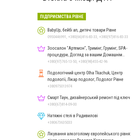
ПІДПРИЄМСТВА РІВНЕ
BabyUp, бейбі ап, дитячі товари Рівне
0950446991, +380(66)816-83-33, +380(97)816-83-33
Зоосалон "Артемон", Тримінг, Грумінг, SPA-
процедури, Догляд за вашим Домашнім
Улюбленцем
+380(97)765-13-50, +380(98)455-42-96
Подологічний центр Olha Tkachuk, Центр
подології, Лікар подолог, Подолог Рівне
+380975013974
Смарт Таун, дизайнерський ремонт під ключ
+380(67)814-09-00
Натяжні стелі в Радивилові
+380673635033
Лікування алкоголізму європейського рівня: