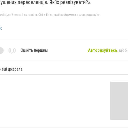
ушених переселенців. Як їх реалізувати?».
бхідний текст і натисніть Ctrl + Enter, щоб повідомити про це редакцію
то
0,0
Оцініть першим
Авторизуйтесь
, щоб
 наші джерела