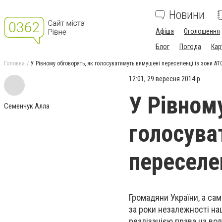
Новини
Афіша
Оголошення
Блог
Погода
Кар
Головна
У Рівному обговорять, як голосуватимуть вимушені переселенці із зони АТ
12:01, 29 вересня 2014 р.
У Рівном
Семенчук Алла
голосува
переселе
Громадяни України, а са
за роки незалежності на
реалізацією права на в