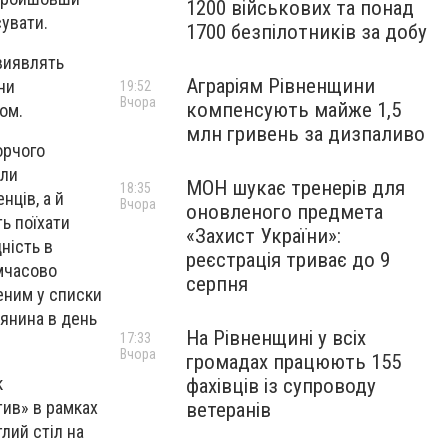
1200 військових та понад
сувати.
1700 безпілотників за добу
 виявлять
Аграріям Рівненщини
ни
19:52
Вчора
компенсують майже 1,5
ом.
млн гривень за дизпаливо
орчого
или
МОН шукає тренерів для
18:35
ців, а й
Вчора
оновленого предмета
ть поїхати
«Захист України»:
ність в
реєстрація триває до 9
имчасово
серпня
еним у списки
дянина в день
На Рівненщині у всіх
17:33
Вчора
громадах працюють 155
к
фахівців із супроводу
тив» в рамках
ветеранів
лий стіл на