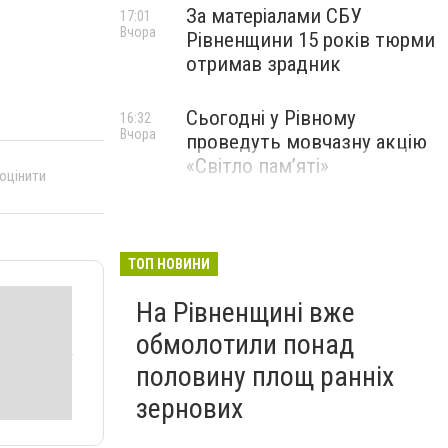
За матеріалами СБУ
17:01
Вчора
Рівненщини 15 років тюрми
отримав зрадник
Сьогодні у Рівному
16:32
Вчора
проведуть мовчазну акцію
«Світло пам’яті»
 оцінити
ТОП НОВИНИ
На Рівненщині вже
обмолотили понад
половину площ ранніх
зернових