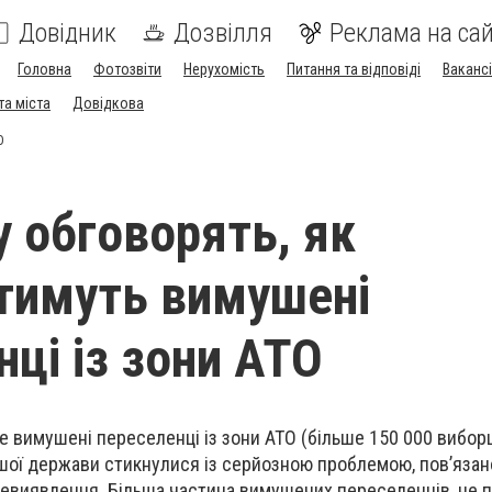
Довідник
Дозвілля
Реклама на сай
Головна
Фотозвіти
Нерухомість
Питання та відповіді
Вакансі
та міста
Довідкова
О
у обговорять, як
тимуть вимушені
нці із зони АТО
ме вимушені переселенці із зони АТО (більше 150 000 вибор
шої держави стикнулися із серйозною проблемою, пов’язан
олевиявлення. Більша частина вимушених переселенців, не