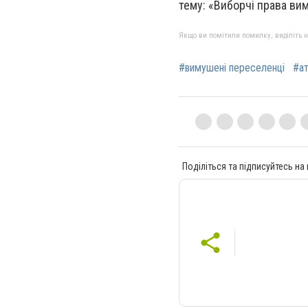
тему: «Виборчі права вим
Якщо ви помітили помилку, виділіть нео
#вимушені переселенці
#а
Поділіться та підписуйтесь на