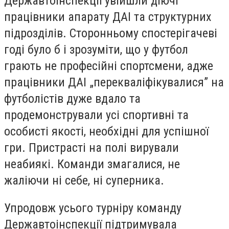
Державтоінспекції увійшли діючі
працівники апарату ДАІ та структурних
підрозділів. Сторонньому спостерігачеві
годі було б і зрозуміти, що у футбол
грають не професійні спортсмени, адже
працівники ДАІ „перекваліфікувалися” на
футболістів дуже вдало та
продемонстрували усі спортивні та
особисті якості, необхідні для успішної
гри. Пристрасті на полі вирували
неабиякі. Команди змагалися, не
жаліючи ні себе, ні суперника.
Упродовж усього турніру команду
Державтоінспекції підтримувала