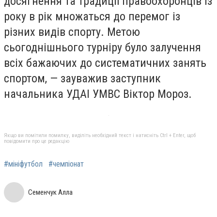
досягнення та традиції правоохоронців із
року в рік множаться до перемог із
різних видів спорту. Метою
сьогоднішнього турніру було залучення
всіх бажаючих до систематичних занять
спортом, — зауважив заступник
начальника УДАІ УМВС Віктор Мороз.
Якщо ви помітили помилку, виділіть необхідний текст і натисніть Ctrl + Enter, щоб
повідомити про це редакцію
#мініфутбол
#чемпіонат
Семенчук Алла