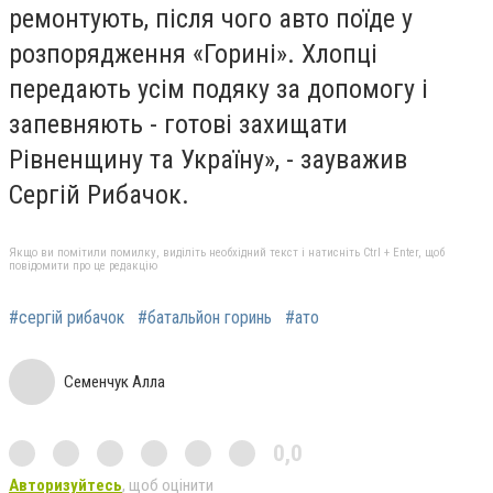
ремонтують, після чого авто поїде у
розпорядження «Горині». Хлопці
передають усім подяку за допомогу і
запевняють - готові захищати
Рівненщину та Україну», - зауважив
Сергій Рибачок.
Якщо ви помітили помилку, виділіть необхідний текст і натисніть Ctrl + Enter, щоб
повідомити про це редакцію
#сергій рибачок
#батальйон горинь
#ато
Семенчук Алла
0,0
Авторизуйтесь
, щоб оцінити