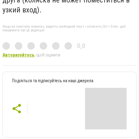
друга (коляска не может поместиться в
узкий вход).
Якщо ви помітили помилку, виділіть необхідний текст і натисніть Ctrl + Enter, щоб
повідомити про це редакцію
0,0
Авторизуйтесь
, щоб оцінити
Поділіться та підписуйтесь на наші джерела