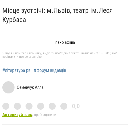
Місце зустрічі: м.Львів, театр ім.Леся
Курбаса
пако афіша
Якщо ви помітили помилку, виділіть необхідний текст і натисніть Ctrl + Enter, щоб
повідомити про це редакцію
#література рв
#форум видавців
Семенчук Алла
0,0
Авторизуйтесь
, щоб оцінити