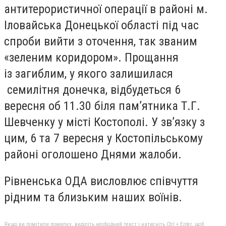
антитерористичної операції в районі м.
Іловайська Донецької області під час
спроби вийти з оточення, так званим
«зеленим коридором». Прощання
із загиблим, у якого залишилася
семилітня донечка, відбудеться 6
вересня об 11.30 біля пам’ятника Т.Г.
Шевченку у місті Костополі. У зв’язку з
цим, 6 та 7 вересня у Костопільському
районі оголошено Днями жалоби.
Рівненська ОДА висловлює співчуття
рідним та близьким наших воїнів.
Якщо ви помітили помилку, виділіть необхідний текст і натисніть Ctrl + Enter, щоб