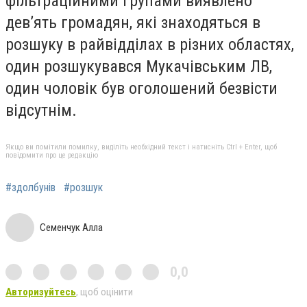
фільтраційними групами виявлено
дев’ять громадян, які знаходяться в
розшуку в райвідділах в різних областях,
один розшукувався Мукачівським ЛВ,
один чоловік був оголошений безвісти
відсутнім.
Якщо ви помітили помилку, виділіть необхідний текст і натисніть Ctrl + Enter, щоб
повідомити про це редакцію
#здолбунів
#розшук
Семенчук Алла
0,0
Авторизуйтесь
, щоб оцінити