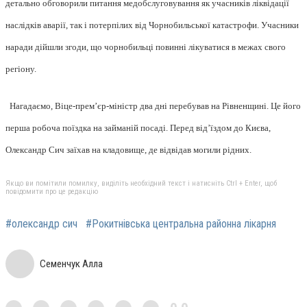
детально обговорили питання медобслуговування як учасників ліквідації
наслідків аварії, так і потерпілих від Чорнобильської катастрофи. Учасники
наради дійшли згоди, що чорнобильці повинні лікуватися в межах свого
регіону.
Нагадаємо, Віце-прем’єр-міністр два дні перебував на Рівненщині. Це його
перша робоча поїздка на займаній посаді. Перед від’їздом до Києва,
Олександр Сич заїхав на кладовище, де відвідав могили рідних.
Якщо ви помітили помилку, виділіть необхідний текст і натисніть Ctrl + Enter, щоб
повідомити про це редакцію
#олександр сич
#Рокитнівська центральна районна лікарня
Семенчук Алла