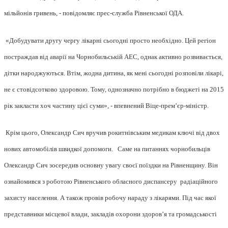
мільйонів гривень, - повідомляє прес-служба Рівненської ОДА.
«Добудувати другу чергу лікарні сьогодні просто необхідно. Цей регіон
постраждав від аварії на Чорнобильській АЕС, однак активно розвивається,
дітки народжуються. Втім, жодна дитина, як мені сьогодні розповіли лікарі,
не є стовідсотково здоровою. Тому, однозначно потрібно в бюджеті на 2015
рік закласти хоч частину цієї суми», - впевнений Віце-прем’єр-міністр.
Крім цього, Олександр Сич вручив рокитнівським медикам ключі від двох
нових автомобілів швидкої допомоги.
Саме на питаннях чорнобильців
Олександр Сич зосередив основну увагу своєї поїздки на Рівненщину. Він
ознайомився з роботою Рівненського обласного диспансеру радіаційного
захисту населення. А також провів робочу нараду з лікарями. Під час якої
представники місцевої влади, закладів охорони здоров’я та громадськості