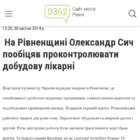
15:20, 30 квітня 2014 р.
На Рівненщині Олександр Сич
пообіцяв проконтролювати
добудову лікарні
Віце-прем’єр-міністр України відвідав лікарню в Рокитному, де
ознайомився з роботою медичних працівників, оглянув палати пацієнтів та
недобудоване приміщення закладу. Відкрили перший корпус Рокитнівської
районної лікарні два роки тому. Паралельно збудували та накрили дахом і
другий. Втім, внутрішні роботи були змушені призупинити через брак
коштів. За підрахунками фахівців, на це сьогодні потрібно більше 10