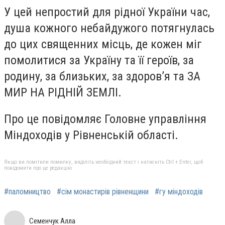
У цей непростий для рідної України час,
душа кожного небайдужого потягнулась
до цих священних місць, де кожен міг
помолитися за Україну та її героїв, за
родину, за близьких, за здоров’я та ЗА
МИР НА РІДНІЙ ЗЕМЛІ.
Про це повідомляє Головне управління
Міндоходів у Рівненській області.
Якщо ви помітили помилку, виділіть необхідний текст і натисніть Ctrl + Enter, щоб
повідомити про це редакцію
#паломництво
#сім монастирів рівненщини
#гу міндоходів
Семенчук Алла