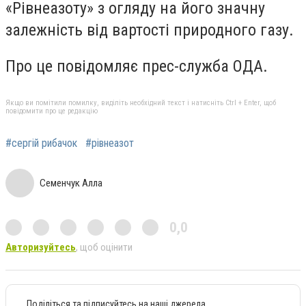
«Рівнеазоту» з огляду на його значну
залежність від вартості природного газу.
Про це повідомляє прес-служба ОДА.
Якщо ви помітили помилку, виділіть необхідний текст і натисніть Ctrl + Enter, щоб
повідомити про це редакцію
#сергій рибачок
#рівнеазот
Семенчук Алла
0,0
Авторизуйтесь
, щоб оцінити
Поділіться та підписуйтесь на наші джерела