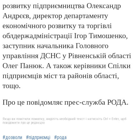
розвитку підприємництва Олександр
Андрєєв, директор департаменту
економічного розвитку та торгівлі
облдержадміністрації Ігор Тимошенко,
заступник начальника Головного
управління ДСНС у Рівненській області
Олег Панюк. А також керівники Спілки
підприємців міст та районів області,
тощо.
Про це повідомляє прес-служба РОДА.
Якщо ви помітили помилку, виділіть необхідний текст і натисніть Ctrl + Enter, щоб
повідомити про це редакцію
#дозволи
#підприємці
#рода