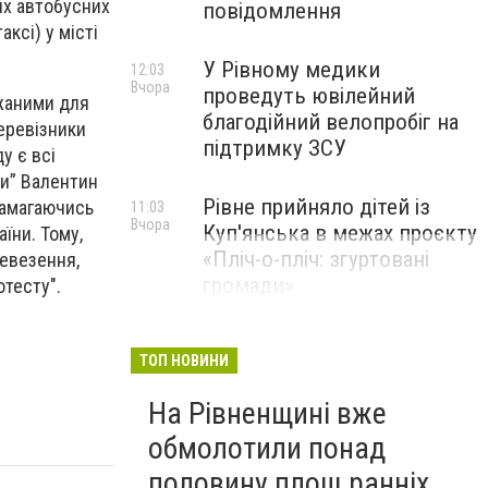
их автобусних
повідомлення
ксі) у місті
У Рівному медики
12:03
Вчора
проведуть ювілейний
ажаними для
благодійний велопробіг на
еревізники
підтримку ЗСУ
у є всі
ни” Валентин
Рівне прийняло дітей із
намагаючись
11:03
Вчора
Куп'янська в межах проєкту
їни. Тому,
«Пліч-о-пліч: згуртовані
евезення,
громади»
отесту".
ТОП НОВИНИ
На Рівненщині вже
обмолотили понад
половину площ ранніх