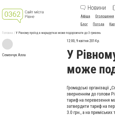
Новини
Афіша
Оголошення
Блог
Погода
Кар
Головна
У Рівному проїзд в маршрутках може подорожчати до 3 гривень
12:00, 9 квітня 2014 р.
У Рівном
Семенчук Алла
може под
Громадські організації „
зверненням до голови Рі
тариф на перевезення м
затвердити тариф на пер
3.0 грн., а на приміських