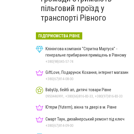
пільговий проїзд у
транспорті Рівного
ПІДПРИЄМСТВА РІВНЕ
Клінінгова компанія "Спритна Мартуся" -
генеральне прибирання приміщень в Рівному
+380(98)045-57-74
GiftLove, Подарунок Кохання, інтернет магазин
+380(67)814-08-00
BabyUp, бейбі ап, дитячі товари Рівне
0950446991, +380(66)816-83-33, +380(97)816-83-33
Ютерм (Yuterm), вікна та двері в м. Рівне
Смарт Таун, дизайнерський ремонт під ключ
+380(67)814-09-00