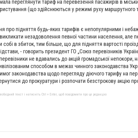
 мала переглянути тариф на перевезення пасажирів в міськ
ристування (що здійснюються у режимі руху маршрутного та
ня про підняття будь-яких тарифів є непопулярними і неб
 викликати незадоволення певної частини населення, але п
собі в збиток, тим більше, що для підняття вартості проїзд
ідстави, - говорить президент ГО „Союз перевізників Украї
 перевізники не вдавались до акцій громадської непокори, 
вілізованим способом в межах чинного законодавства Укра
имог законодавства щодо перегляду діючого тарифу на пер
ернутися до прокуратури і розпочати безстрокову акцію пр
бхідний текст і натисніть Ctrl + Enter, щоб повідомити про це редакцію