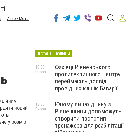
ті
ї
Авто / Мото
ОСТАННІ НОВИНИ
Фахівці Рівненського
19:56
Вчора
протипухлинного центру
нь
переймають досвід
провідних клінік Баварії
фіційним
Юному винахіднику з
18:35
ердити новий
Вчора
Рівненщини допоможуть
ують
створити прототип
не у розмірі
тренажера для реабілітації