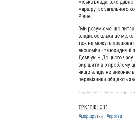
міська влада, вже давно
маршрутах загального ко
Рівне.
"Ми розуміємо, що питан
влади, оскільки це може
теж не можуть працювати 
економічні та юридичні п
Демчук. – До цього часу
вирішити цю проблему ци
якщо влада не виконає в
перевізники обіцяють зв
Якщо ви помітили помилку, виділіть нео
ТРК "РІВНЕ 1"
#маршрутки
#проїзд