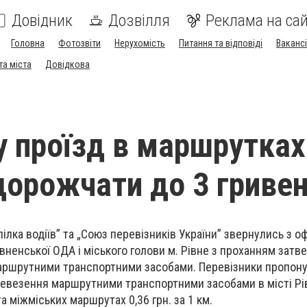
Довідник
Дозвілля
Реклама на сай
Головна
Фотозвіти
Нерухомість
Питання та відповіді
Вакансі
та міста
Довідкова
у проїзд в маршрутках
орожчати до 3 гриве
Спілка водіїв” та „Союз перевізників України” звернулись з о
вненської ОДА і міського голови м. Рівне з проханням затв
аршрутними транспортними засобами. Перевізники пропон
евезення маршрутними транспортними засобами в місті Рів
 та міжміських маршрутах 0,36 грн. за 1 км.