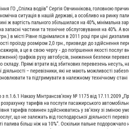
іння ГО „Спілка водіїв” Сергія Овчиннікова, головною причи
номічна ситуація в нашій державі, а особливо на ринку пал
ині ж вартість пального збільшилася на 40%, мінімальна зар
на запасні частини та технічне обслуговування на 40%. А в
грн.) в місті Рівне піднімалися в 2011 році при ціні дизпалив
ості проїзду розміром 2,0 грн., призведе до здійснення пе
ажирів, а це в свою чергу - до погіршення якості послуг в
еження) графіків руху автобусів, зниження безпеки переве
го складу. Прямі втрати від збиткових перевезень несуть, 
ї діяльності – перевізники, які не мають можливості забез
поновлювати та підтримувати в належному технічному стані
о з п.1.6.1 Наказу Мінтрансзв’язку № 1175 від 17.11.2009 „П
розрахунку тарифів на послуги пасажирського автомобільн
рівня тарифів повинен здійснюватись у зв'язку зі зміною ум
 послуг, що не залежать від господарської діяльності перевіз
сті палива більш ніж на 10%”. Оскільки пальне подорожчало н