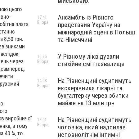
військових
ною цього
ивно-
Ансамбль із Рівного
17:41
Вчора
обітна плата
представив Україну на
останнє
міжнародній сцені в Польщі
а 8,50 грн.
та Німеччині
ревізниками
наслідок
У Рівному ліквідували
16:35
зень через
Вчора
стихійне сміттєзвалище
насамперед,
печити
На Рівненщині судитимуть
14:03
 рухомий
Вчора
екскерівника лікарні та
бухгалтерку через збитки
майже на 13 млн грн
ро
ого
ов виробничої
На Рівненщині судитимуть
13:01
Вчора
ника, в тому
чоловіка, який надсилав
а 40 %, то
неповнолітнім інтимні