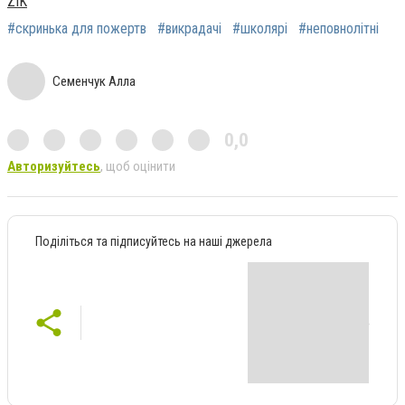
ZIK
#скринька для пожертв
#викрадачі
#школярі
#неповнолітні
Семенчук Алла
0,0
Авторизуйтесь
, щоб оцінити
Поділіться та підписуйтесь на наші джерела