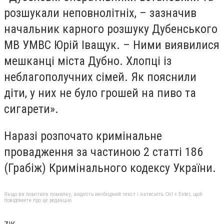
розшукали неповнолітніх, – зазначив
начальник карного розшуку Дубенського
МВ УМВС Юрій Іващук. – Ними виявилися
мешканці міста Дубно. Хлопці із
неблагополучних сімей. Як пояснили
діти, у них не було грошей на пиво та
сигарети».
Наразі розпочато кримінальне
провадження за частиною 2 статті 186
(Грабіж) Кримінального кодексу України.
Якщо ви помітили помилку, виділіть необхідний текст і натисніть Ctrl + Enter, щоб
повідомити про це редакцію