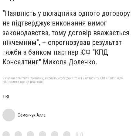
"Наявність у вкладника одного договору
не підтверджує виконання вимог
законодавства, тому договір вважається
нікчемним", – спрогнозував результат
тяжби з банком партнер ЮФ "КПД
Консалтинг" Микола Доленко.
Якщо ви помітили помилку, виділіть необхідний текст і натисніть Ctrl + Enter, щоб
повідомити про це редакцію
ТВІ
Семенчук Алла
0,0