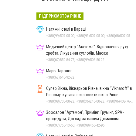
ПІДПРИЄМСТВА РІВНЕ
Натяжні стелі в Вараші
+380(99)507-05-00, +380(93)507-05-00, +380(68)507-05-00
Медичний центр "Аксіома". Відновлення руху
хребта. Лікування суглобів. Масаж
+380(67)859-84-75, +380(99)506-50-22
Марія Таролог
+380(63)640-92-32
Супер Вікна, Вікнарьов Рівне, вікна "Viknaroff" в
Рівному, купити, встановити вікна Рівне
+380(98)705-00-23, +380(36)240-00-23, +380(96)408-76-50, +380(50)642-24-00
Зоосалон "Артемон", Тримінг, Грумінг, SPA-
процедури, Догляд за вашим Домашнім
Улюбленцем
+380(97)765-13-50, +380(98)455-42-96