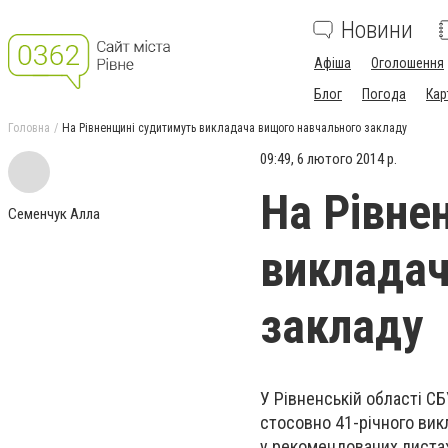
Новини
Афіша
Оголошення
Блог
Погода
Кар
Головна
На Рівненщині судитимуть викладача вищого навчального закладу
09:49, 6 лютого 2014 р.
На Рівне
Семенчук Алла
викладач
закладу
У Рівненській області С
стосовно 41-річного вик
у рекомендованих листа