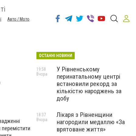
ті
ї
Авто / Мото
ОСТАННІ НОВИНИ
У Рівненському
19:58
Вчора
перинатальному центрі
о
встановили рекорд за
кількістю народжень за
добу
Лікаря з Рівненщини
18:37
Вчора
овадженні
нагородили медаллю «За
я перемістити
врятоване життя»
дмети