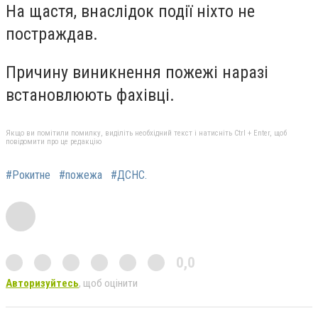
На щастя, внаслідок події ніхто не
постраждав.
Причину виникнення пожежі наразі
встановлюють фахівці.
Якщо ви помітили помилку, виділіть необхідний текст і натисніть Ctrl + Enter, щоб
повідомити про це редакцію
#Рокитне
#пожежа
#ДСНС.
0,0
Авторизуйтесь
, щоб оцінити