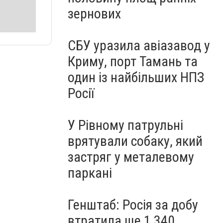
зернових
СБУ уразила авіазавод у
Криму, порт Тамань та
один із найбільших НПЗ
Росії
У Рівному патрульні
врятували собаку, який
застряг у металевому
паркані
Генштаб: Росія за добу
втратила ще 1 340