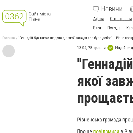
Новини
Афіша
Оголошення
Блог
Погода
Кар
Головна
"Геннадій був такою людиною, в якої завжди все було добре"... Рівне про
13:04, 28 травня
Надійне 
"Геннаді
якої завж
прощаєть
Рівненська громада про
Про це
повідомили
в Рівн