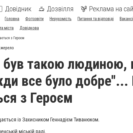
Довідник
Дозвілля
Реклама на сай
Головна
Фотозвіти
Нерухомість
Питання та відповіді
Вакансі
та міста
Довідкова
щається з Героєм
джерело
й був такою людиною, 
ди все було добре"...
ся з Героєм
щається із Захисником Геннадієм Тиванюком.
енській міській раді.