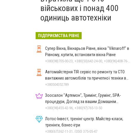
військових і понад 400
одиниць автотехніки
ПІДПРИЄМСТВА РІВНЕ
Супер Вікна, Вікнарьов Рівне, вікна "Viknaroff" в
Рівному, купити, встановити вікна Рівне
+380(98)705-00-23, +380(50)642-24-00, +380(96)408-76-50, +380(36)240-00-23
Автомайстерня TIR сервіс по ремонту та СТО
вантажних автомобілів та причепної техніки в
Рівному
+380504352789
Зоосалон "Артемон", Тримінг, Грумінг, SPA-
процедури, Догляд за вашим Домашнім
Улюбленцем
+380(98)455-42-96, +380(97)765-13-50
Лотос-Інвест, тренінг-центр. Майстер-класи,
тренінги, бізнес-ігри
+380(67)362-11-31, (050) 375-05-47