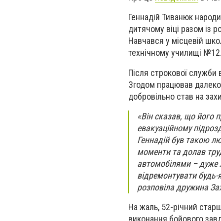
Геннадій Тиванюк народив
дитячому віці разом із р
Навчався у місцевій шко
технічному училищі №12
Після строкової служби в
Згодом працював далеко
добровільно став на зах
«Він сказав, що його 
евакуаційному підрозд
Геннадій був такою лю
моменти та долав тру
автомобілями – дуже л
відремонтувати будь-я
розповіла дружина За
На жаль, 52-річний стар
виконання бойового завд