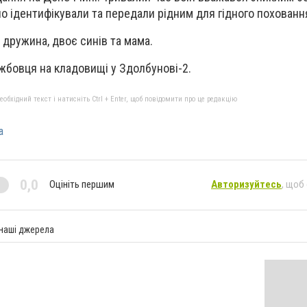
о ідентифікували та передали рідним для гідного похованн
дружина, двоє синів та мама.
жбовця на кладовищі у Здолбунові-2.
бхідний текст і натисніть Ctrl + Enter, щоб повідомити про це редакцію
а
0,0
Оцініть першим
Авторизуйтесь
, щоб
 наші джерела