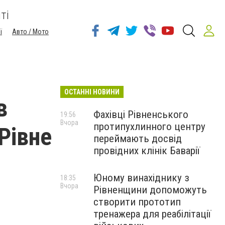
ті
ї
Авто / Мото
ОСТАННІ НОВИНИ
в
Фахівці Рівненського
19:56
Вчора
протипухлинного центру
 Рівне
переймають досвід
провідних клінік Баварії
Юному винахіднику з
18:35
Вчора
Рівненщини допоможуть
створити прототип
тренажера для реабілітації