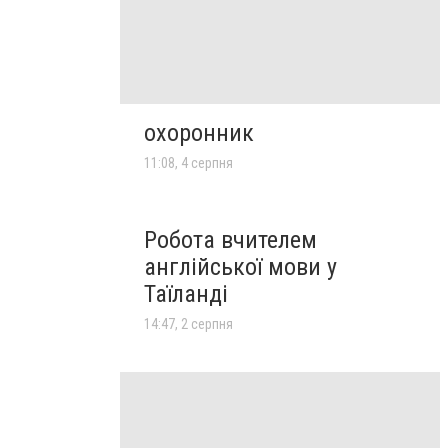
охоронник
11:08, 4 серпня
Робота вчителем
англійської мови у
Таїланді
14:47, 2 серпня