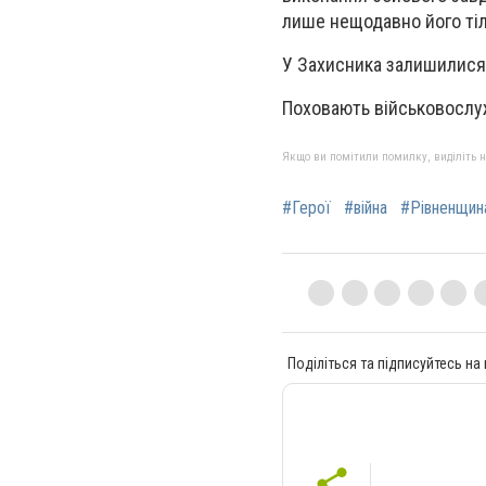
лише нещодавно його тіл
У Захисника залишилися 
Поховають військовослу
Якщо ви помітили помилку, виділіть нео
#Герої
#війна
#Рівненщин
Поділіться та підписуйтесь на