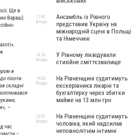
військових
сії. Ще в
Ансамбль із Рівного
17:41
ині Вараш).
Вчора
представив Україну на
сійно-
міжнародній сцені в Польщі
та Німеччині
азоті».
юк
У Рівному ліквідували
16:35
Вчора
стихійне сміттєзвалище
аром в
На Рівненщині судитимуть
до піхоти.
14:03
Вчора
екскерівника лікарні та
ав складні
бухгалтерку через збитки
захоплювався
майже на 13 млн грн
руками,
я», –
На Рівненщині судитимуть
13:01
Вчора
чоловіка, який надсилав
ід час
неповнолітнім інтимні
звісти –