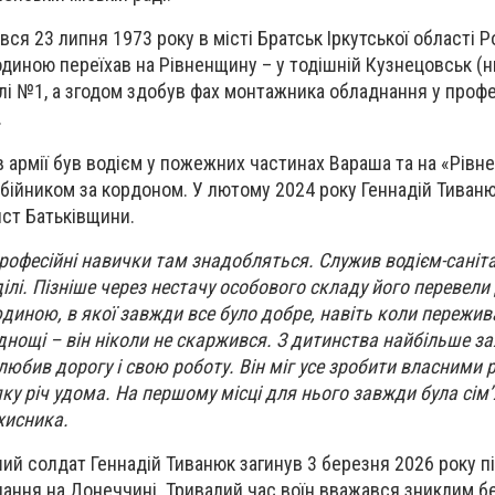
ся 23 липня 1973 року в місті Братськ Іркутської області Ро
одиною переїхав на Рівненщину – у тодішній Кузнецовськ (н
лі №1, а згодом здобув фах монтажника обладнання у профе
.
 армії був водієм у пожежних частинах Вараша та на «Рівне
бійником за кордоном. У лютому 2024 року Геннадій Тиван
ист Батьківщини.
професійні навички там знадобляться. Служив водієм-саніт
ілі. Пізніше через нестачу особового складу його перевели 
диною, в якої завжди все було добре, навіть коли пережив
днощі – він ніколи не скаржився. З дитинства найбільше 
юбив дорогу і свою роботу. Він міг усе зробити власними 
ку річ удома. На першому місці для нього завжди була сім’
хисника.
ший солдат Геннадій Тиванюк загинув 3 березня 2026 року п
ання на Донеччині. Тривалий час воїн вважався зниклим бе