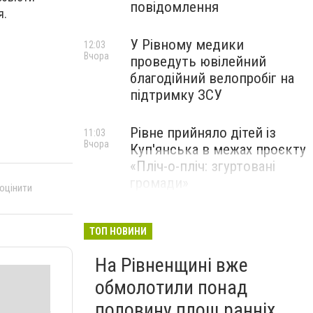
повідомлення
я.
У Рівному медики
12:03
Вчора
проведуть ювілейний
благодійний велопробіг на
підтримку ЗСУ
Рівне прийняло дітей із
11:03
Вчора
Куп'янська в межах проєкту
«Пліч-о-пліч: згуртовані
громади»
 оцінити
ТОП НОВИНИ
На Рівненщині вже
обмолотили понад
половину площ ранніх