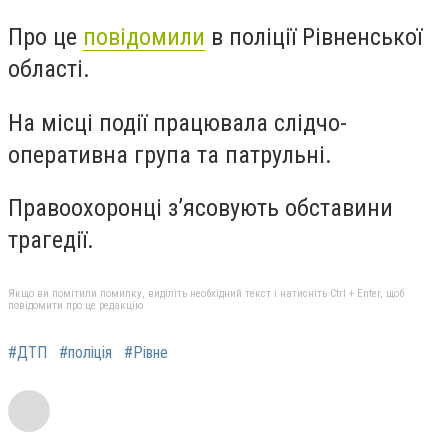
Про це
повідомили
в поліції Рівненської
області.
На місці події працювала слідчо-
оперативна група та патрульні.
Правоохоронці з’ясовують обставини
трагедії.
Якщо ви помітили помилку, виділіть необхідний текст і натисніть Ctrl + Enter, щоб
повідомити про це редакцію
#ДТП
#поліція
#Рівне