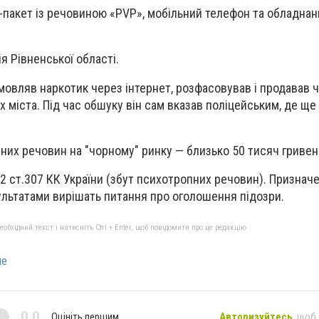
п-пакет із речовиною «PVP», мобільний телефон та обладна
я Рівненської області.
амовляв наркотик через інтернет, розфасовував і продавав 
х міста. Під час обшуку він сам вказав поліцейським, де щ
ених речовин на "чорному" ринку — близько 50 тисяч гривен
.2 ст.307 КК України (збут психотропних речовин). Признач
зультатами вирішать питання про оголошення підозри.
бхідний текст і натисніть Ctrl + Enter, щоб повідомити про це редакцію
не
0,0
Оцініть першим
Авторизуйтесь
, щоб