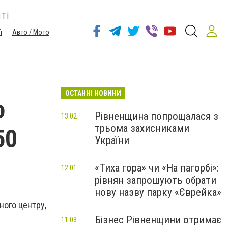
ті
ї
Авто / Мото
ОСТАННІ НОВИНИ
о
Рівненщина попрощалася з
13:02
трьома захисниками
50
України
«Тиха гора» чи «На пагорбі»:
12:01
рівнян запрошують обрати
нову назву парку «Єврейка»
ного центру,
Бізнес Рівненщини отримає
11:03