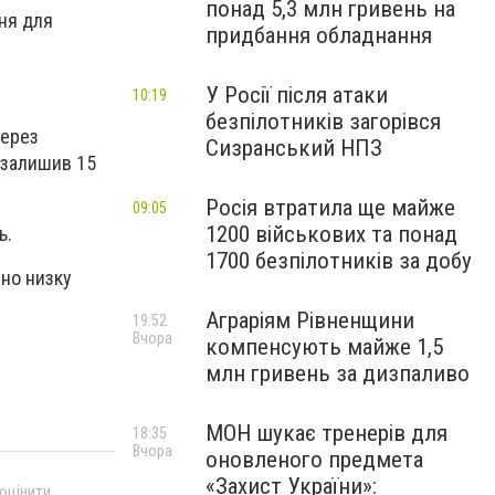
понад 5,3 млн гривень на
ння для
придбання обладнання
У Росії після атаки
10:19
безпілотників загорівся
через
Сизранський НПЗ
е залишив 15
Росія втратила ще майже
09:05
1200 військових та понад
ь.
1700 безпілотників за добу
ено низку
Аграріям Рівненщини
19:52
Вчора
компенсують майже 1,5
млн гривень за дизпаливо
МОН шукає тренерів для
18:35
Вчора
оновленого предмета
«Захист України»:
 оцінити