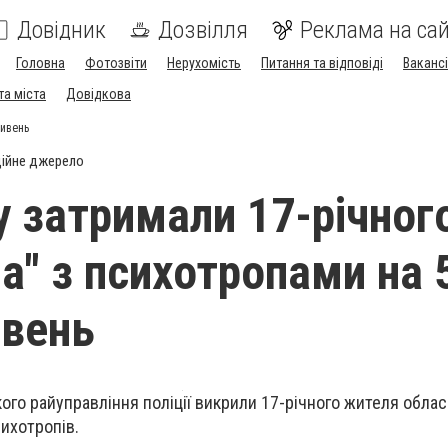
Довідник
Дозвілля
Реклама на сай
Головна
Фотозвіти
Нерухомість
Питання та відповіді
Вакансі
та міста
Довідкова
ривень
ійне джерело
у затримали 17-річног
а" з психотропами на 
ивень
ого райуправління поліції викрили 17-річного жителя облас
ихотропів.