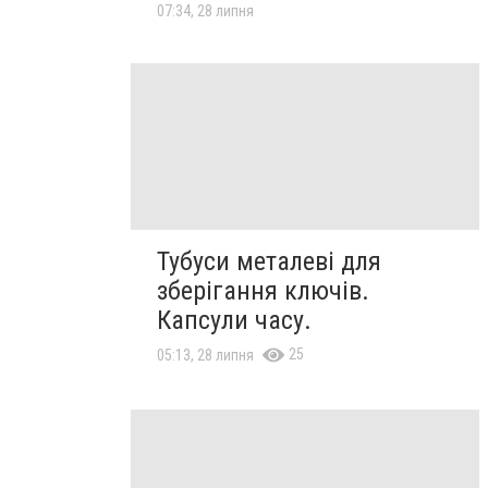
07:34, 28 липня
Тубуси металеві для
зберігання ключів.
Капсули часу.
25
05:13, 28 липня