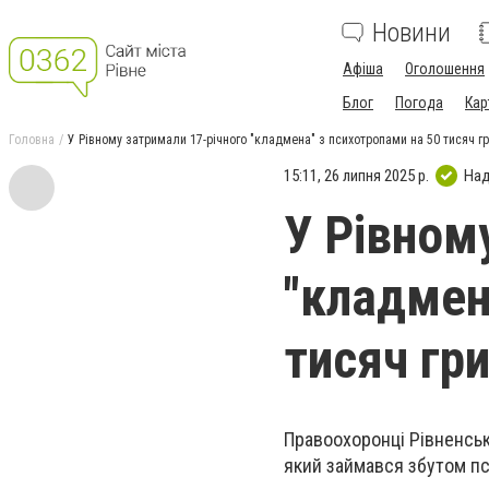
Новини
Афіша
Оголошення
Блог
Погода
Кар
Головна
У Рівному затримали 17-річного "кладмена" з психотропами на 50 тисяч г
15:11, 26 липня 2025 р.
Над
У Рівном
"кладмен
тисяч гр
Правоохоронці Рівненськ
який займався збутом пс