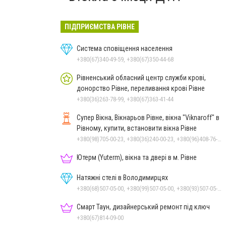
ПІДПРИЄМСТВА РІВНЕ
Система сповіщення населення
+380(67)340-49-59, +380(67)350-44-68
Рівненський обласний центр служби крові,
донорство Рівне, переливання крові Рівне
+380(36)263-78-99, +380(67)363-41-44
Супер Вікна, Вікнарьов Рівне, вікна "Viknaroff" в
Рівному, купити, встановити вікна Рівне
+380(98)705-00-23, +380(36)240-00-23, +380(96)408-76-50, +380(50)642-24-00
Ютерм (Yuterm), вікна та двері в м. Рівне
Натяжні стелі в Володимирцях
+380(68)507-05-00, +380(99)507-05-00, +380(93)507-05-00
Смарт Таун, дизайнерський ремонт під ключ
+380(67)814-09-00