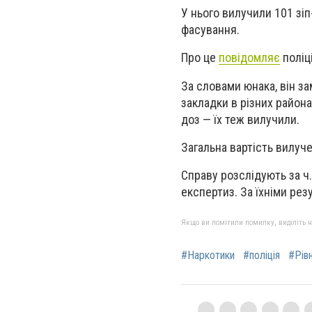
У нього вилучили 101 зі
фасування.
Про це
повідомляє
поліці
За словами юнака, він з
закладки в різних района
доз — їх теж вилучили.
Загальна вартість вилуч
Справу розслідують за ч
експертиз. За їхніми ре
Якщо ви помітили помилку, виділіть нео
#Наркотики
#поліція
#Рів