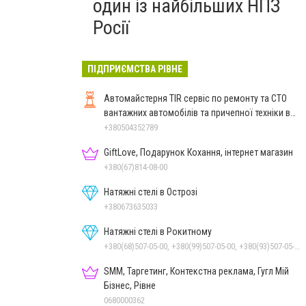
один із найбільших НПЗ
Росії
ПІДПРИЄМСТВА РІВНЕ
Автомайстерня TIR сервіс по ремонту та СТО
вантажних автомобілів та причепної техніки в
Рівному
+380504352789
GiftLove, Подарунок Кохання, інтернет магазин
+380(67)814-08-00
Натяжні стелі в Острозі
+380673635033
Натяжні стелі в Рокитному
+380(68)507-05-00, +380(99)507-05-00, +380(93)507-05-00
SMM, Таргетинг, Контекстна реклама, Гугл Мій
Бізнес, Рівне
0680000362