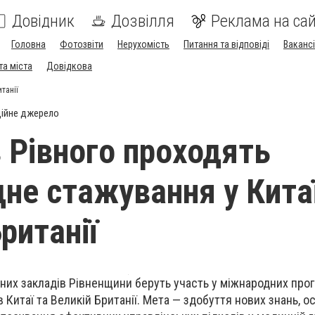
Довідник
Дозвілля
Реклама на сай
Головна
Фотозвіти
Нерухомість
Питання та відповіді
Вакансі
та міста
Довідкова
танії
ійне джерело
 Рівного проходять
не стажування у Китаї
ританії
чних закладів Рівненщини беруть участь у міжнародних про
в Китаї та Великій Британії. Мета — здобуття нових знань, 