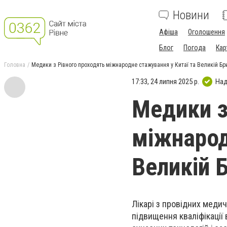
Новини
Афіша
Оголошення
Блог
Погода
Кар
Головна
Медики з Рівного проходять міжнародне стажування у Китаї та Великій Бри
17:33, 24 липня 2025 р.
Над
Медики з
міжнарод
Великій Б
Лікарі з провідних меди
підвищення кваліфікації 