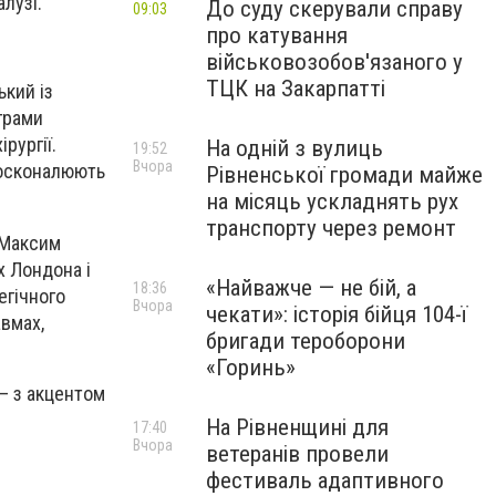
лузі.
До суду скерували справу
09:03
про катування
військовозобов'язаного у
ТЦК на Закарпатті
ький із
грами
рургії.
На одній з вулиць
19:52
Вчора
досконалюють
Рівненської громади майже
на місяць ускладнять рух
транспорту через ремонт
— Максим
х Лондона і
«Найважче — не бій, а
18:36
егічного
Вчора
чекати»: історія бійця 104-ї
авмах,
бригади тероборони
«Горинь»
— з акцентом
На Рівненщині для
17:40
Вчора
ветеранів провели
фестиваль адаптивного