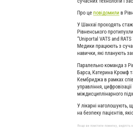
сучасних технологій і за
Про це
повідомили
в Рівн
У Шанхаї проходять стаж
Рівненського протипухли
“Uniportal VATS and RATS 
Медики працюють з суча
навички, які планують за
Паралельно команда з Рі
Барса, Катерина Кромф т
Кембриджа в рамках співп
управління, цифровізації
міждисциплінарного підхо
У лікарні наголошують, 
на безпеку пацієнтів, які
Якщо ви помітили помилку, виділіть нео