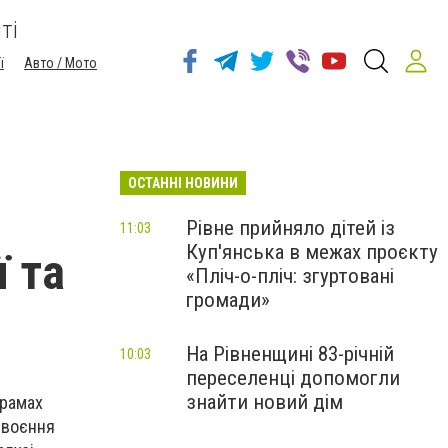
ті
ї
Авто / Мото
ОСТАННІ НОВИНИ
Рівне прийняло дітей із
11:03
Куп'янська в межах проєкту
 та
«Пліч-о-пліч: згуртовані
громади»
На Рівненщині 83-річній
10:03
переселенці допомогли
знайти новий дім
грамах
освоєння