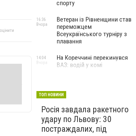
спорту
Ветеран із Рівненщини став
16:36
Вчора
переможцем
 оцінити
Всеукраїнського турніру з
плавання
На Кореччині перекинувся
14:04
Вчора
ВАЗ: водій у комі
ТОП НОВИНИ
Росія завдала ракетного
удару по Львову: 30
постраждалих, під