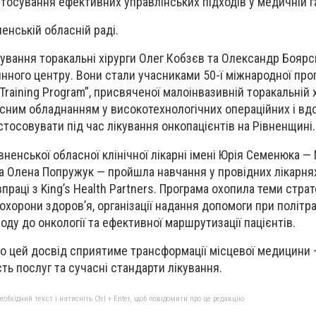
стосування ефективних управлінських підходів у медичній га
енській обласній раді.
ування торакальні хірурги Олег Кобзєв та Олександр Боярс
нного центру. Вони стали учасниками 50-ї міжнародної про
Training Program”, присвяченої малоінвазивній торакальній хі
сним обладнанням у високотехнологічних операційних і в
стосовувати під час лікування онкопацієнтів на Рівненщині.
вненської обласної клінічної лікарні імені Юрія Семенюка 
а Олена Попружук — пройшла навчання у провідних лікарня
раці з King’s Health Partners. Програма охопила теми страт
 охорони здоров’я, організації надання допомоги при політр
ду до онкології та ефективної маршрутизації пацієнтів.
що цей досвід сприятиме трансформації місцевої медицини 
сть послуг та сучасні стандарти лікування.
бхідний текст і натисніть Ctrl + Enter, щоб повідомити про це редакцію