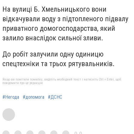
На вулиці Б. Хмельницького вони
відкачували воду з підтопленого підвалу
приватного домогосподарства, який
залило внаслідок сильної зливи.
До робіт залучили одну одиницю
спецтехніки та трьох рятувальників.
Якщо ви помітили помилку, виділіть необхідний текст і натисніть Ctrl + Enter, щоб
повідомити про це редакцію
#Негода
#допомога
#ДСНС