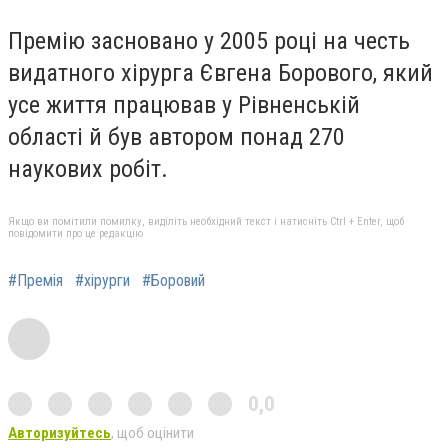
Премію засновано у 2005 році на честь
видатного хірурга Євгена Борового, який
усе життя працював у Рівненській
області й був автором понад 270
наукових робіт.
Якщо ви помітили помилку, виділіть необхідний текст і натисніть Ctrl + Enter, щоб
повідомити про це редакцію
#Премія
#хірурги
#Боровий
0,0
Авторизуйтесь
, щоб оцінити