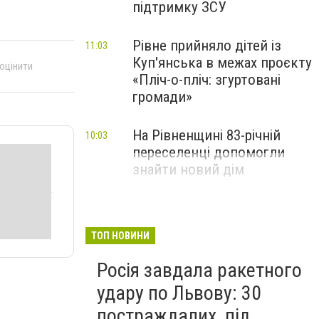
підтримку ЗСУ
Рівне прийняло дітей із
11:03
Куп'янська в межах проєкту
 оцінити
«Пліч-о-пліч: згуртовані
громади»
На Рівненщині 83-річній
10:03
переселенці допомогли
знайти новий дім
ТОП НОВИНИ
Росія завдала ракетного
удару по Львову: 30
постраждалих, під