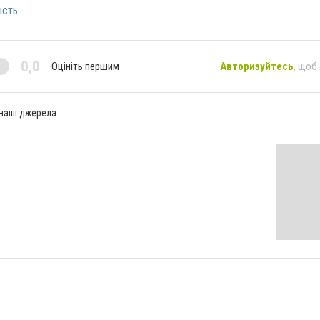
ість
0,0
Оцініть першим
Авторизуйтесь
, щоб
 наші джерела