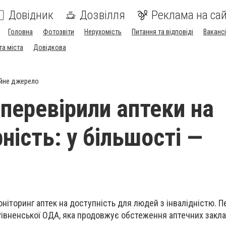
Довідник
Дозвілля
Реклама на сай
Головна
Фотозвіти
Нерухомість
Питання та відповіді
Вакансі
та міста
Довідкова
йне джерело
 перевірили аптеки на
ність: у більшості —
ніторинг аптек на доступність для людей з інвалідністю. П
Рівненської ОДА, яка продовжує обстеження аптечних закла