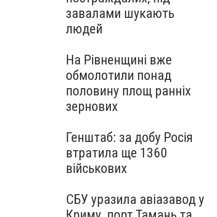
завалами шукають
людей
На Рівненщині вже
обмолотили понад
половину площ ранніх
зернових
Генштаб: за добу Росія
втратила ще 1360
військових
СБУ уразила авіазавод у
Криму, порт Тамань та