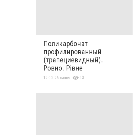
Поликарбонат
профилированный
(трапециевидный).
Ровно. Рівне
13
12:00, 26 липня