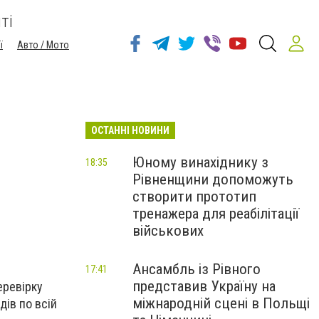
ті
ї
Авто / Мото
ОСТАННІ НОВИНИ
Юному винахіднику з
18:35
Рівненщини допоможуть
створити прототип
тренажера для реабілітації
військових
Ансамбль із Рівного
17:41
представив Україну на
еревірку
міжнародній сцені в Польщі
дів по всій