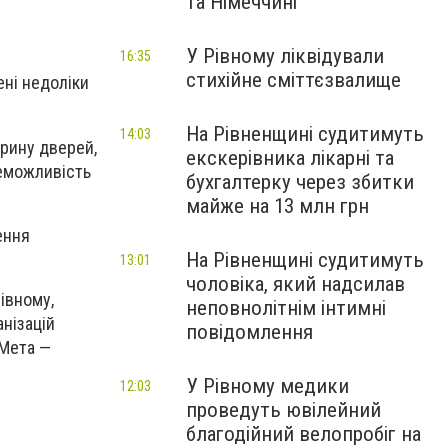
та Німеччині
У Рівному ліквідували
16:35
стихійне сміттєзвалище
ені недоліки
На Рівненщині судитимуть
14:03
ирину дверей,
екскерівника лікарні та
неможливість
бухгалтерку через збитки
майже на 13 млн грн
ення
На Рівненщині судитимуть
13:01
чоловіка, який надсилав
івному,
неповнолітнім інтимні
нізацій
повідомлення
 Мета —
У Рівному медики
12:03
проведуть ювілейний
благодійний велопробіг на