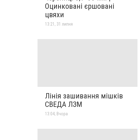
Оцинковані єршовані
цвяхи
13:21, 31 липня
Лінія зашивання мішків
СВЕДА ЛЗМ
13:04, Вчора