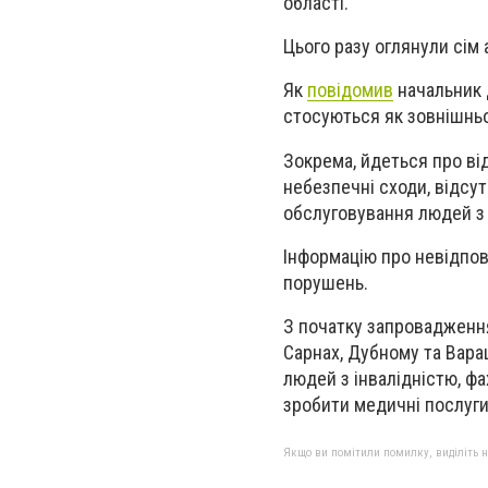
області.
Цього разу оглянули сім 
Як
повідомив
начальник 
стосуються як зовнішньо
Зокрема, йдеться про ві
небезпечні сходи, відсут
обслуговування людей з
Інформацію про невідпов
порушень.
З початку запровадження
Сарнах, Дубному та Вара
людей з інвалідністю, фа
зробити медичні послуги
Якщо ви помітили помилку, виділіть нео