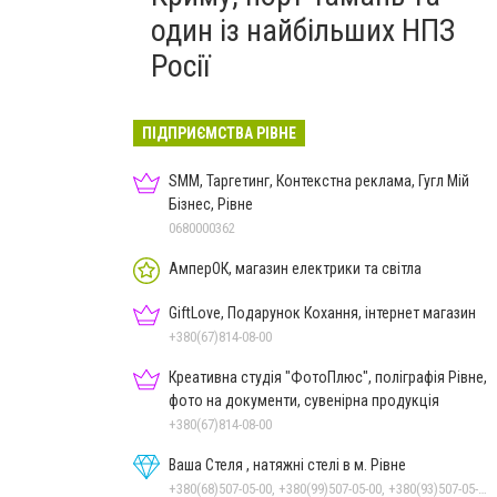
один із найбільших НПЗ
Росії
ПІДПРИЄМСТВА РІВНЕ
SMM, Таргетинг, Контекстна реклама, Гугл Мій
Бізнес, Рівне
0680000362
АмперОК, магазин електрики та світла
GiftLove, Подарунок Кохання, інтернет магазин
+380(67)814-08-00
Креативна студія "ФотоПлюс", поліграфія Рівне,
фото на документи, сувенірна продукція
+380(67)814-08-00
Ваша Стеля , натяжні стелі в м. Рівне
+380(68)507-05-00, +380(99)507-05-00, +380(93)507-05-00