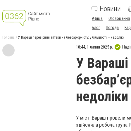
Новини
Афіша
Оголошення
Блог
Погода
Кар
Головна
У Вараші перевірили аптеки на безбар’єрність: у більшості — недоліки
18:44, 1 липня 2025 р.
Наді
У Вараші
безбар’єр
недоліки
У місті Вараш провели мо
здійснила робоча група 