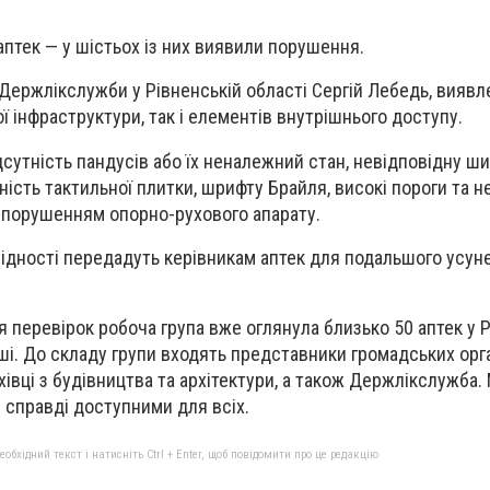
аптек — у шістьох із них виявили порушення.
Держлікслужби у Рівненській області Сергій Лебедь, виявл
ї інфраструктури, так і елементів внутрішнього доступу.
дсутність пандусів або їх неналежний стан, невідповідну ш
ність тактильної плитки, шрифту Брайля, високі пороги та 
 порушенням опорно-рухового апарату.
ідності передадуть керівникам аптек для подальшого усун
 перевірок робоча група вже оглянула близько 50 аптек у Р
ші. До складу групи входять представники громадських орга
хівці з будівництва та архітектури, а також Держлікслужба.
 справді доступними для всіх.
бхідний текст і натисніть Ctrl + Enter, щоб повідомити про це редакцію