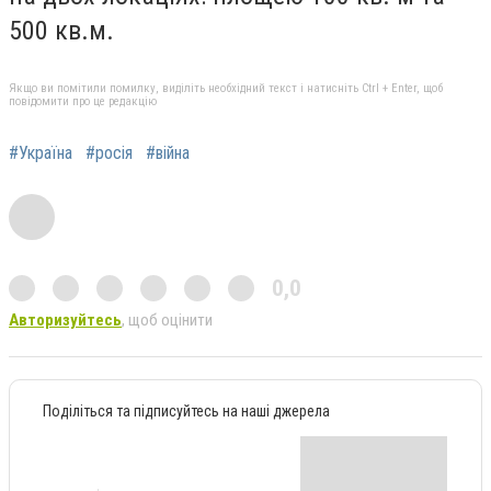
500 кв.м.
Якщо ви помітили помилку, виділіть необхідний текст і натисніть Ctrl + Enter, щоб
повідомити про це редакцію
#Україна
#росія
#війна
0,0
Авторизуйтесь
, щоб оцінити
Поділіться та підписуйтесь на наші джерела