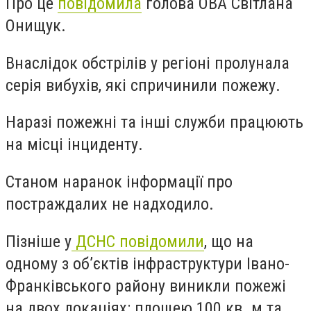
Про це
повідомила
голова ОВА Світлана
Онищук.
Внаслідок обстрілів у регіоні пролунала
серія вибухів, які спричинили пожежу.
Наразі пожежні та інші служби працюють
на місці інциденту.
Станом наранок інформації про
постраждалих не надходило.
Пізніше у
ДСНС повідомили
, що на
одному з об’єктів інфраструктури Івано-
Франківського району виникли пожежі
на двох локаціях: площею 100 кв. м та