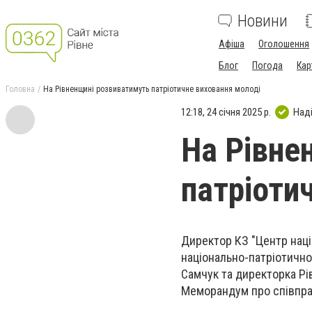
Новини
Афіша
Оголошення
Блог
Погода
Кар
Головна
На Рівненщині розвиватимуть патріотичне виховання молоді
12:18, 24 січня 2025 р.
Над
На Рівне
патріоти
Директор КЗ "Центр наці
національно-патріотично
Самчук та директорка Р
Меморандум про співпр