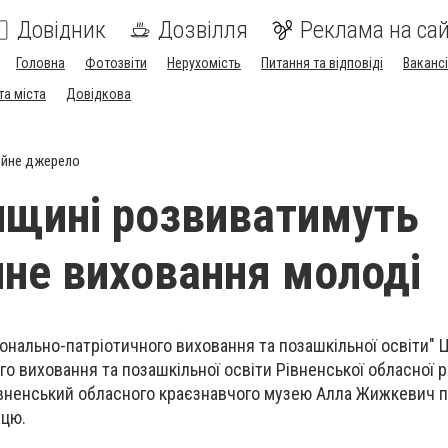
Довідник
Дозвілля
Реклама на сай
Головна
Фотозвіти
Нерухомість
Питання та відповіді
Вакансі
та міста
Довідкова
ійне джерело
нщині розвиватимуть
чне виховання молоді
онально-патріотичного виховання та позашкільної освіти" 
го виховання та позашкільної освіти Рівненської обласної р
івненський обласного краєзнавчого музею Алла Жижкевич 
ацю.