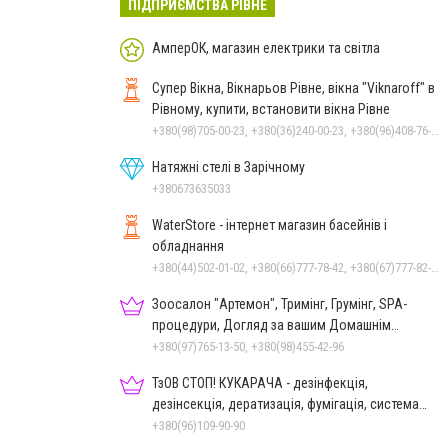
ПІДПРИЄМСТВА РІВНЕ
АмперОК, магазин електрики та світла
Супер Вікна, Вікнарьов Рівне, вікна "Viknaroff" в
Рівному, купити, встановити вікна Рівне
+380(98)705-00-23, +380(36)240-00-23, +380(96)408-76-50, +380(50)642-24-00
Натяжні стелі в Зарічному
+380673635033
WaterStore - інтернет магазин басейнів і
обладнання
+380(44)502-01-02, +380(66)777-78-42, +380(67)777-82-19, +380(67)890-80-80, +380(73)890-80-80, +380(44)502-01-03
Зоосалон "Артемон", Тримінг, Грумінг, SPA-
процедури, Догляд за вашим Домашнім
Улюбленцем
+380(97)765-13-50, +380(98)455-42-96
ТзОВ СТОП! КУКАРАЧА - дезінфекція,
дезінсекція, дератизація, фумігація, система
HACCP
+380(96)109-90-90