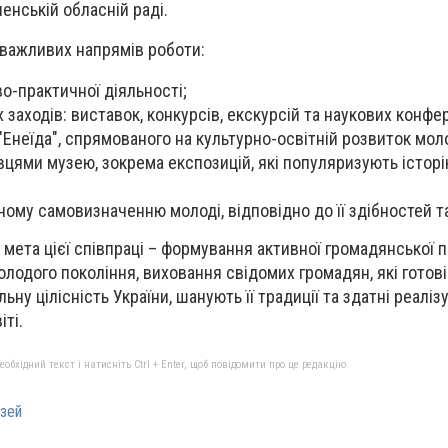
ненській обласній раді.
 важливих напрямів роботи:
о-практичної діяльності;
х заходів: виставок, конкурсів, екскурсій та наукових конфе
"Енеїда", спрямованого на культурно-освітній розвиток моло
вцями музею, зокрема експозицій, які популяризують історі
ому самовизначенню молоді, відповідно до її здібностей та
, мета цієї співпраці – формування активної громадянської п
олодого покоління, виховання свідомих громадян, які готов
ьну цілісність України, шанують її традиції та здатні реаліз
іті.
бхідний текст і натисніть Ctrl + Enter, щоб повідомити про це редакцію
зей