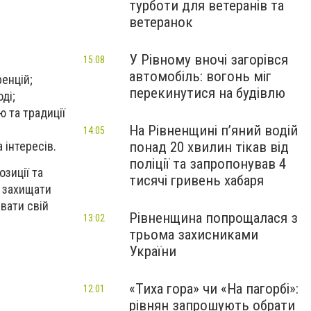
турботи для ветеранів та
ветеранок
У Рівному вночі загорівся
15:08
автомобіль: вогонь міг
ренцій;
перекинутися на будівлю
ді;
ю та традиції
На Рівненщині п’яний водій
14:05
 інтересів.
понад 20 хвилин тікав від
поліції та запропонував 4
озиції та
тисячі гривень хабаря
і захищати
увати свій
Рівненщина попрощалася з
13:02
трьома захисниками
України
«Тиха гора» чи «На пагорбі»:
12:01
рівнян запрошують обрати