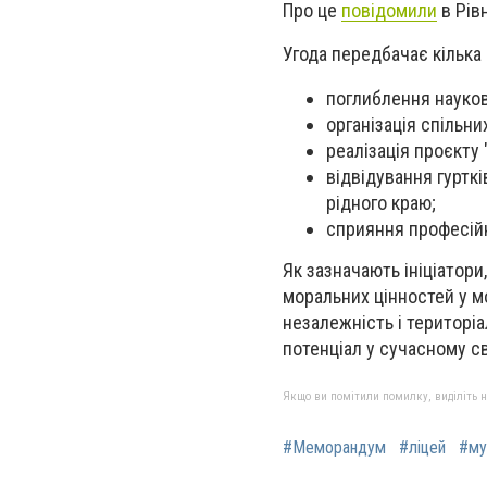
Про це
повідомили
в Рів
Угода передбачає кілька
поглиблення науков
організація спільни
реалізація проєкту 
відвідування гурткі
рідного краю;
сприяння професійн
Як зазначають ініціатори
моральних цінностей у м
незалежність і територіал
потенціал у сучасному св
Якщо ви помітили помилку, виділіть нео
#Меморандум
#ліцей
#му