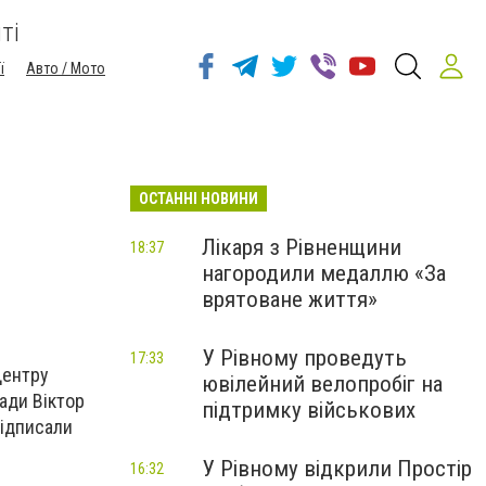
ті
ї
Авто / Мото
ОСТАННІ НОВИНИ
Лікаря з Рівненщини
18:37
нагородили медаллю «За
врятоване життя»
У Рівному проведуть
17:33
Центру
ювілейний велопробіг на
ади Віктор
підтримку військових
підписали
У Рівному відкрили Простір
16:32