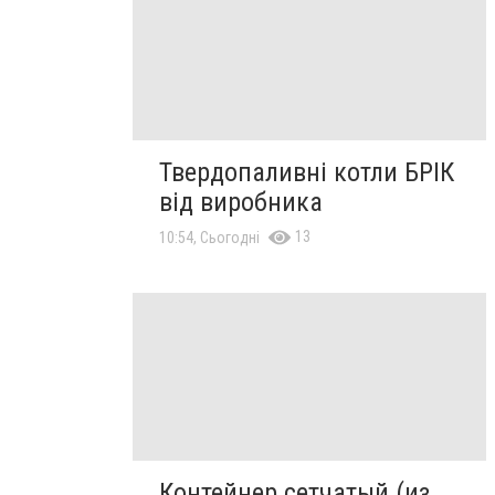
Твердопаливні котли БРІК
від виробника
13
10:54, Сьогодні
Контейнер сетчатый (из