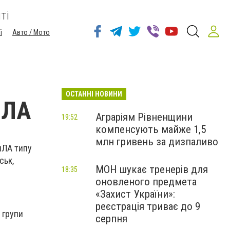
ті
ї
Авто / Мото
ОСТАННІ НОВИНИ
пЛА
Аграріям Рівненщини
19:52
компенсують майже 1,5
млн гривень за дизпаливо
БпЛА типу
ськ,
МОН шукає тренерів для
18:35
оновленого предмета
«Захист України»:
реєстрація триває до 9
 групи
серпня