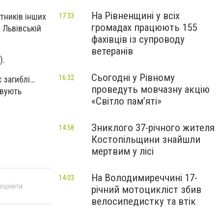
На Рівненщині у всіх
тників інших
17:33
громадах працюють 155
а Львівській
фахівців із супроводу
ветеранів
).
Сьогодні у Рівному
16:32
є загиблі…
проведуть мовчазну акцію
овують
«Світло пам’яті»
Зниклого 37-річного жителя
14:58
Костопільщини знайшли
мертвим у лісі
На Володимиреччині 17-
14:03
 оцінити
річний мотоцикліст збив
велосипедистку та втік