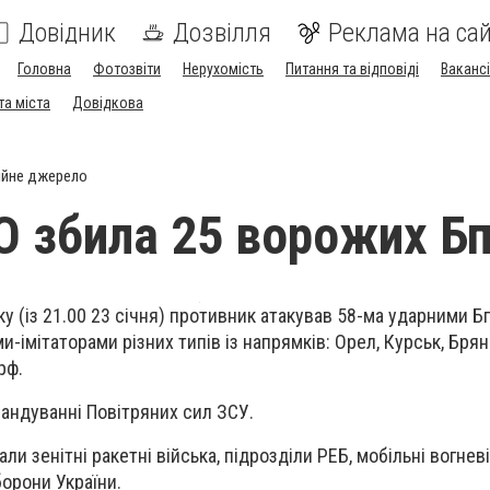
Довідник
Дозвілля
Реклама на сай
Головна
Фотозвіти
Нерухомість
Питання та відповіді
Вакансі
та міста
Довідкова
ійне джерело
 збила 25 ворожих Б
оку (із 21.00 23 січня) противник атакував 58-ма ударними 
и-імітаторами різних типів із напрямків: Орел, Курськ, Брян
рф.
андуванні Повітряних сил ЗСУ.
ли зенітні ракетні війська, підрозділи РЕБ, мобільні вогневі
борони України.