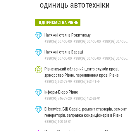
одиниць автотехніки
ПІДПРИЄМСТВА РІВНЕ
Натяжні стелі в Рокитному
+380(68)507-05-00, +380(99)507-05-00, +380(93)507-05-00
Натяжні стелі в Вараші
+380(99)507-05-00, +380(93)507-05-00, +380(68)507-05-00
Рівненський обласний центр служби крові,
донорство Рівне, переливання крові Рівне
+380(36)263-78-99, +380(67)363-41-44
Інформ-Бюро Рівне
+380(96)746-77-20, +380(50)452-92-91
BHservice, БШ Сервіс, ремонт стартерів, ремонт
генераторів, заправка кондиціонерів в Рівне
+380(67)100-62-01