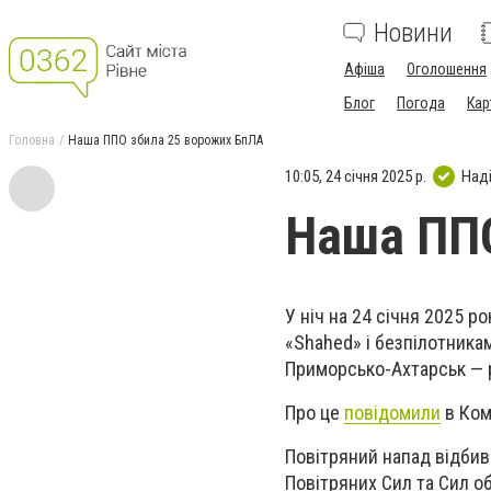
Новини
Афіша
Оголошення
Блог
Погода
Кар
Головна
Наша ППО збила 25 ворожих БпЛА
10:05, 24 січня 2025 р.
Над
Наша ППО
У ніч на 24 січня 2025 р
«Shahed» і безпілотникам
Приморсько-Ахтарськ — 
Про це
повідомили
в Ком
Повітряний напад відбива
Повітряних Сил та Сил о