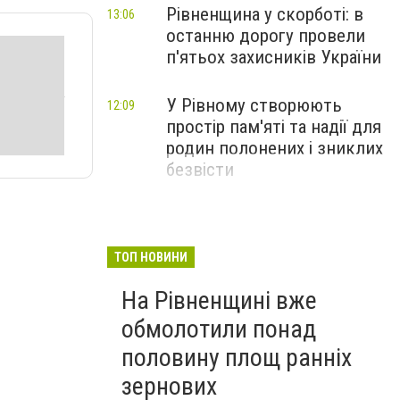
Рівненщина у скорботі: в
13:06
останню дорогу провели
п'ятьох захисників України
У Рівному створюють
12:09
простір пам'яті та надії для
родин полонених і зниклих
безвісти
ТОП НОВИНИ
На Рівненщині вже
обмолотили понад
половину площ ранніх
зернових