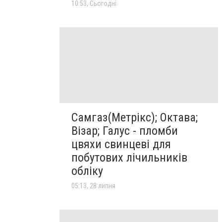
10:53, Сьогодні
Самгаз(Метрікс); Октава;
Візар; Галус - пломби
цвяхи свинцеві для
побутових лічильників
обліку
05:13, 28 липня