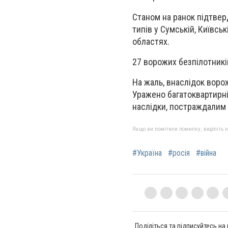
Станом на ранок підтвер
типів у Сумській, Київськ
областях.
27 ворожих безпілотників
На жаль, внаслідок воро
Уражено багатоквартирні 
наслідки, постраждалим
Якщо ви помітили помилку, виділіть нео
#Україна
#росія
#війна
Поділіться та підписуйтесь на