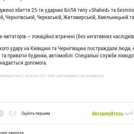
джено збиття 25-ти ударних БпЛА типу «Shahed» та безпіло
ій, Чернігівській, Черкаській, Житомирській, Хмельницькій т
-імітаторів — локаційно втрачені (без негативних наслідків
жого удару на Київщині та Чернігівщині постраждали люди, 
та приватні будинки, автомобілі. Спеціальні служби ліквід
 надається допомога.
бхідний текст і натисніть Ctrl + Enter, щоб повідомити про це редакцію
0,0
Оцініть першим
Авторизуйтесь
, щоб
 наші джерела