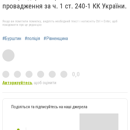
провадження за ч. 1 ст. 240-1 КК України.
Якщо ви помітили помилку, виділіть необхідний текст і натисніть Ctrl + Enter, щоб
повідомити про це редакцію
#Бурштин
#поліція
#Рівненщина
0,0
Авторизуйтесь
, щоб оцінити
Поділіться та підписуйтесь на наші джерела