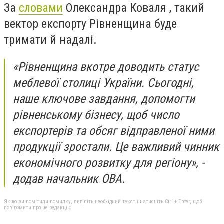
За
словами
Олександра Коваля , такий
вектор експорту Рівненщина буде
тримати й надалі.
«Рівненщина вкотре доводить статус
меблевої столиці України. Сьогодні,
наше ключове завдання, допомогти
рівненському бізнесу, щоб число
експортерів та обсяг відправленої ними
продукції зростали. Це важливий чинник
економічного розвитку для регіону», -
додав начальник ОВА.
Якщо ви помітили помилку, виділіть необхідний текст і натисніть Ctrl + Enter, щоб
повідомити про це редакцію