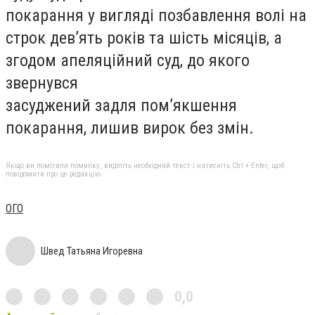
покарання у вигляді позбавлення волі на
строк дев’ять років та шість місяців, а
згодом апеляційний суд, до якого
звернувся
засуджений задля пом’якшення
покарання, лишив вирок без змін.
Якщо ви помітили помилку, виділіть необхідний текст і натисніть Ctrl + Enter, щоб
повідомити про це редакцію
ОГО
Швед Татьяна Игоревна
0,0