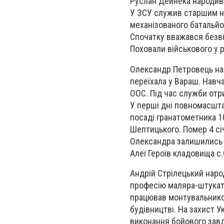
Руслан Дейнека народивс
У ЗСУ служив старшим н
механізованого батальйо
Спочатку вважався безвіс
Поховали військового у р
Олександр Петровець наро
переїхала у Вараш. Навча
ООС. Під час служби отр
У перші дні повномасшта
посаді гранатометника 1
Шептицького. Помер 4 сі
Олександра залишились б
Алеї Героїв кладовища с
Андрій Стрілецький наро
професію маляра-штукат
працював монтувальником
будівництві. На захист У
виконання бойового завд