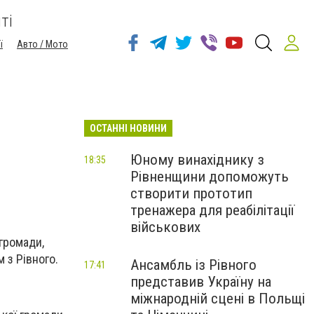
ті
ї
Авто / Мото
ОСТАННІ НОВИНИ
Юному винахіднику з
18:35
Рівненщини допоможуть
створити прототип
тренажера для реабілітації
військових
громади,
 з Рівного.
Ансамбль із Рівного
17:41
представив Україну на
міжнародній сцені в Польщі