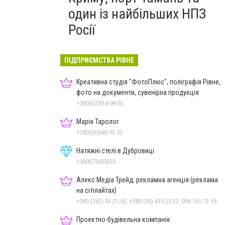
один із найбільших НПЗ
Росії
ПІДПРИЄМСТВА РІВНЕ
Креативна студія "ФотоПлюс", поліграфія Рівне,
фото на документи, сувенірна продукція
+380(67)814-08-00
Марія Таролог
+380(63)640-92-32
Натяжні стелі в Дубровиці
+380673635033
Алекс Медіа Трейд, рекламна агенція (реклама
на сітілайтах)
+380 (362) 43-21-50, +380 (50) 435-23-22, 096 165 72 59
Проектно-будівельна компанія.