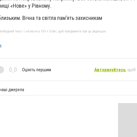
вищі «Нове» у Рівному.
близьким. Вічна та світла пам’ять захисникам
бхідний текст і натисніть Ctrl + Enter, щоб повідомити про це редакцію
а
0,0
Оцініть першим
Авторизуйтесь
, щоб
 наші джерела