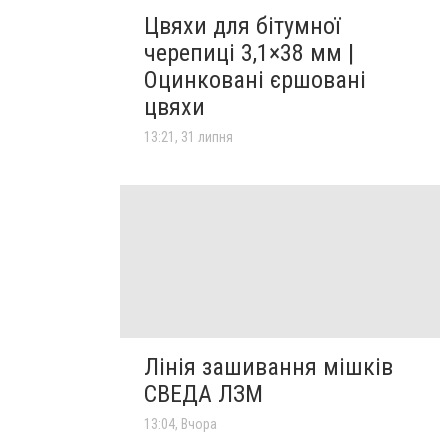
Цвяхи для бітумної
черепиці 3,1×38 мм |
Оцинковані єршовані
цвяхи
13:21, 31 липня
Лінія зашивання мішків
СВЕДА ЛЗМ
13:04, Вчора