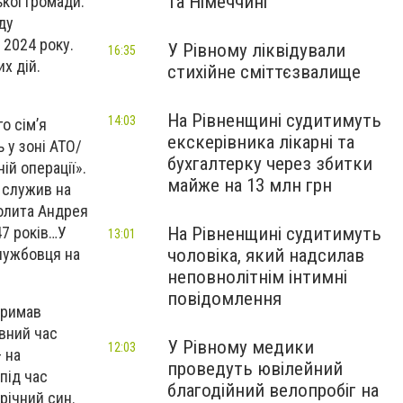
та Німеччині
кої громади.
ду
 2024 року.
У Рівному ліквідували
16:35
х дій.
стихійне сміттєзвалище
На Рівненщині судитимуть
14:03
о сімʼя
екскерівника лікарні та
ь у зоні АТО/
бухгалтерку через збитки
ій операції».
майже на 13 млн грн
 служив на
полита Андрея
47 років…У
На Рівненщині судитимуть
13:01
службовця на
чоловіка, який надсилав
неповнолітнім інтимні
повідомлення
тримав
вний час
У Рівному медики
12:03
 на
проведуть ювілейний
під час
благодійний велопробіг на
річний син.