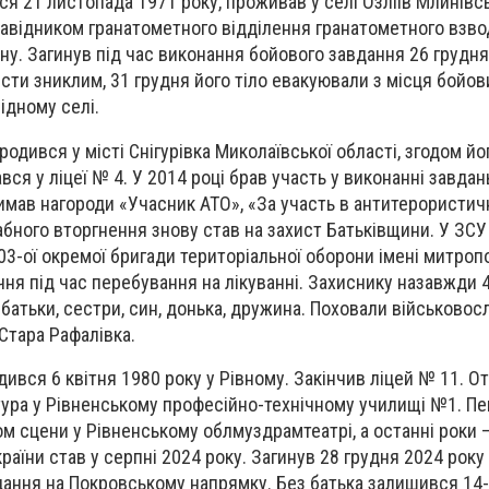
я 21 листопада 1971 року, проживав у селі Озліїв Млинівсь
авідником гранатометного відділення гранатометного взво
ну. Загинув під час виконання бойового завдання 26 грудня
ти зниклим, 31 грудня його тіло евакуювали з місця бойови
ідному селі.
дився у місті Снігурівка Миколаївської області, згодом йог
вся у ліцеї № 4. У 2014 році брав участь у виконанні завдан
имав нагороди «Учасник АТО», «За участь в антитерористичн
бного вторгнення знову став на захист Батьківщини. У ЗСУ
03-ої окремої бригади територіальної оборони імені митро
чня під час перебування на лікуванні. Захиснику назавжди 
атьки, сестри, син, донька, дружина. Поховали військово
.Стара Рафалівка.
дився 6 квітня 1980 року у Рівному. Закінчив ліцей № 11. О
ура у Рівненському професійно-технічному училищі №1. Пе
 сцени у Рівненському облмуздрамтеатрі, а останні роки –
країни став у серпні 2024 року. Загинув 28 грудня 2024 року 
ання на Покровському напрямку. Без батька залишився 14-