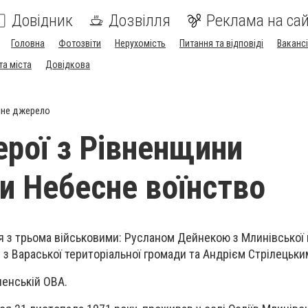
Довідник
Дозвілля
Реклама на сай
Головна
Фотозвіти
Нерухомість
Питання та відповіді
Вакансі
та міста
Довідкова
йне джерело
ерої з Рівненщини
и Небесне воїнство
 з трьома військовими: Русланом Дейнекою з Млинівської 
 Вараської територіальної громади та Андрієм Стрілецьким
ненській ОВА.