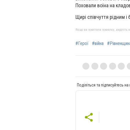
Поховали воїна на кладо
Щирі співчуття рідним і 
Якщо ви помітили помилку, виділіть нео
#Герої
#війна
#Рівненщин
Поділіться та підписуйтесь на