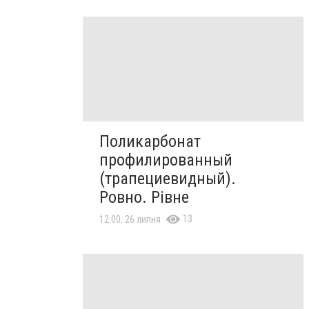
Поликарбонат
профилированный
(трапециевидный).
Ровно. Рівне
13
12:00, 26 липня