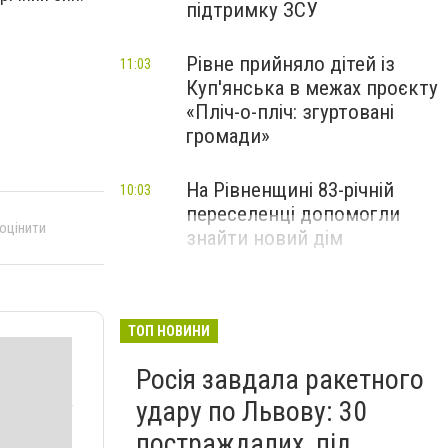
підтримку ЗСУ
Рівне прийняло дітей із
11:03
Куп'янська в межах проєкту
«Пліч-о-пліч: згуртовані
громади»
На Рівненщині 83-річній
10:03
переселенці допомогли
 оцінити
знайти новий дім
ТОП НОВИНИ
Росія завдала ракетного
удару по Львову: 30
постраждалих, під