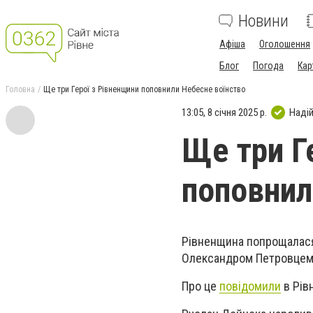
Новини
Афіша
Оголошення
Блог
Погода
Кар
Головна
Ще три Герої з Рівненщини поповнили Небесне воїнство
13:05, 8 січня 2025 р.
Наді
Ще три Г
поповнил
Рівненщина попрощалася
Олександром Петровцем з
Про це
повідомили
в Рів