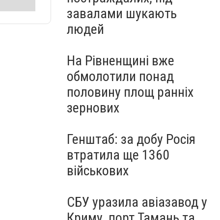
завалами шукають
людей
На Рівненщині вже
обмолотили понад
половину площ ранніх
зернових
Генштаб: за добу Росія
втратила ще 1360
військових
СБУ уразила авіазавод у
Криму, порт Тамань та