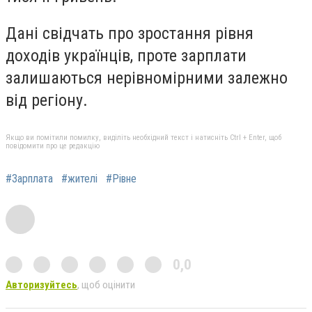
Дані свідчать про зростання рівня
доходів українців, проте зарплати
залишаються нерівномірними залежно
від регіону.
Якщо ви помітили помилку, виділіть необхідний текст і натисніть Ctrl + Enter, щоб
повідомити про це редакцію
#Зарплата
#жителі
#Рівне
0,0
Авторизуйтесь
, щоб оцінити