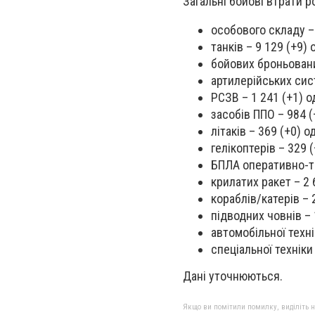
Загальні бойові втрати р
особового складу – 
танків – 9 129 (+9) о
бойових броньовани
артилерійських сист
РСЗВ – 1 241 (+1) о
засобів ППО – 984 (
літаків – 369 (+0) од
гелікоптерів – 329 (
БПЛА оперативно-та
крилатих ракет – 2 
кораблів/катерів – 2
підводних човнів – 1
автомобільної техні
спеціальної техніки 
Дані уточнюються.
Якщо ви помітили помилку, виділіть нео