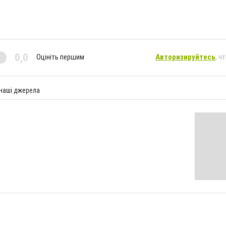
0,0
Оцініть першим
Авторизируйтесь
, ч
 наші джерела