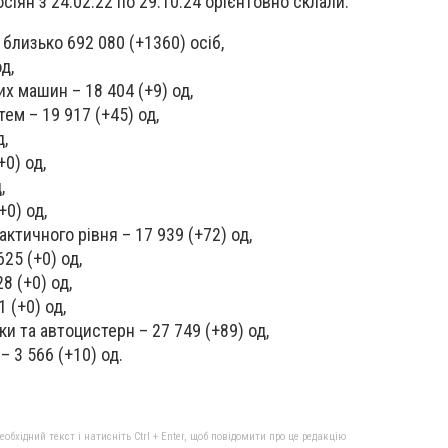
осіян з 24.02.22 по 29.10.24 орієнтовно склали:
близько 692 080 (+1360) осіб,
д,
х машин – 18 404 (+9) од,
ем – 19 917 (+45) од,
д,
+0) од,
,
+0) од,
ктичного рівня – 17 939 (+72) од,
625 (+0) од,
8 (+0) од,
 (+0) од,
ки та автоцистерн – 27 749 (+89) од,
– 3 566 (+10) од.
бхідний текст і натисніть Ctrl + Enter, щоб повідомити про це редакцію