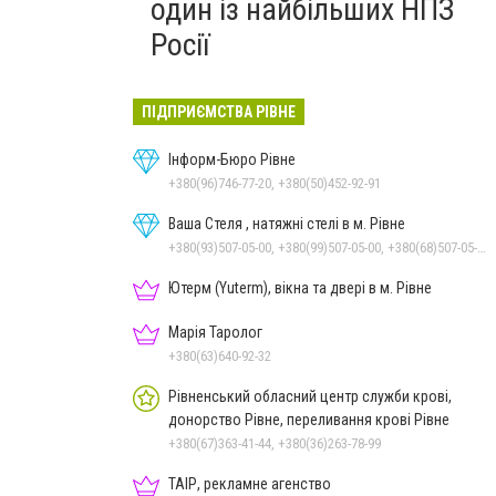
один із найбільших НПЗ
Росії
ПІДПРИЄМСТВА РІВНЕ
Інформ-Бюро Рівне
+380(96)746-77-20, +380(50)452-92-91
Ваша Стеля , натяжні стелі в м. Рівне
+380(93)507-05-00, +380(99)507-05-00, +380(68)507-05-00
Ютерм (Yuterm), вікна та двері в м. Рівне
Марія Таролог
+380(63)640-92-32
Рівненський обласний центр служби крові,
донорство Рівне, переливання крові Рівне
+380(67)363-41-44, +380(36)263-78-99
ТАІР, рекламне агенство