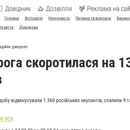
Довідник
Дозвілля
Реклама на сай
Головна
Фотозвіти
Нерухомість
Питання та відповіді
Вакансі
та міста
Довідкова
адійне джерело
рога скоротилася на 1
в
обу відмінусували 1 360 російських окупантів, спалили 9 та
аб ЗСУ
.