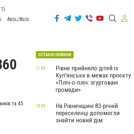
ті
ї
Авто / Мото
ОСТАННІ НОВИНИ
360
Рівне прийняло дітей із
11:03
Куп'янська в межах проєкту
«Пліч-о-пліч: згуртовані
громади»
нків та 45
На Рівненщині 83-річній
10:03
переселенці допомогли
знайти новий дім