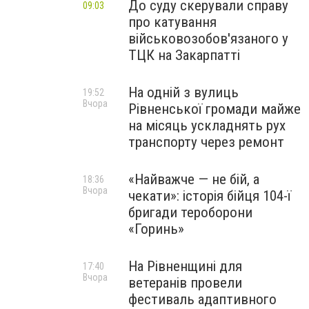
До суду скерували справу
09:03
про катування
військовозобов'язаного у
ТЦК на Закарпатті
На одній з вулиць
19:52
Вчора
Рівненської громади майже
на місяць ускладнять рух
транспорту через ремонт
«Найважче — не бій, а
18:36
Вчора
чекати»: історія бійця 104-ї
бригади тероборони
«Горинь»
На Рівненщині для
17:40
Вчора
ветеранів провели
фестиваль адаптивного