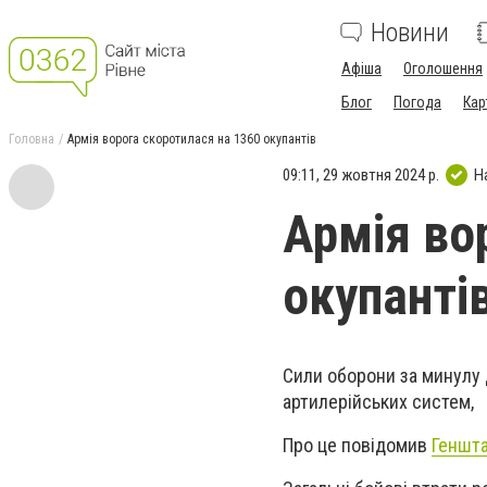
Новини
Афіша
Оголошення
Блог
Погода
Кар
Головна
Армія ворога скоротилася на 1360 окупантів
09:11, 29 жовтня 2024 р.
Н
Армія во
окупанті
Сили оборони за минулу д
артилерійських систем,
Про це повідомив
Геншт