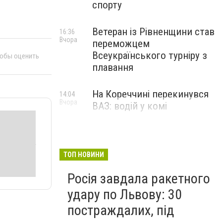
спорту
Ветеран із Рівненщини став
16:36
Вчора
переможцем
Всеукраїнського турніру з
тобы оценить
плавання
На Кореччині перекинувся
14:04
Вчора
ВАЗ: водій у комі
ТОП НОВИНИ
Росія завдала ракетного
удару по Львову: 30
постраждалих, під