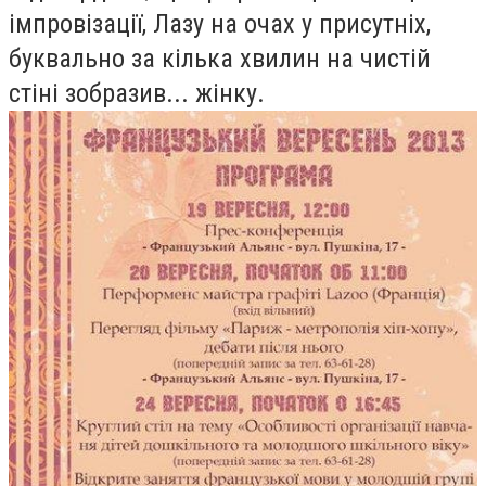
імпровізації, Лазу на очах у присутніх,
буквально за кілька хвилин на чистій
стіні зобразив... жінку.