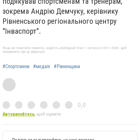
подякував спортсменам та тренерам,
зокрема Андрію Демчуку, керівнику
Рівненського регіонального центру
"Інваспорт".
Якщо ви помітили помилку, виділіть необхідний текст і натисніть Ctrl + Enter, щоб
повідомити про це редакцію
#Спортсмени
#медалі
#Рівненщина
0,0
Авторизуйтесь
, щоб оцінити
Поділіться та підписуйтесь на наші джерела