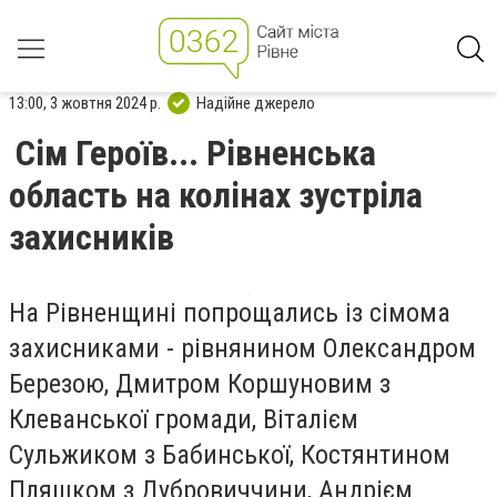
13:00, 3 жовтня 2024 р.
Надійне джерело
Сім Героїв... Рівненська
область на колінах зустріла
захисників
На Рівненщині попрощались із сімома
захисниками - рівнянином Олександром
Березою, Дмитром Коршуновим з
Клеванської громади, Віталієм
Сульжиком з Бабинської, Костянтином
Пляшком з Дубровиччини, Андрієм