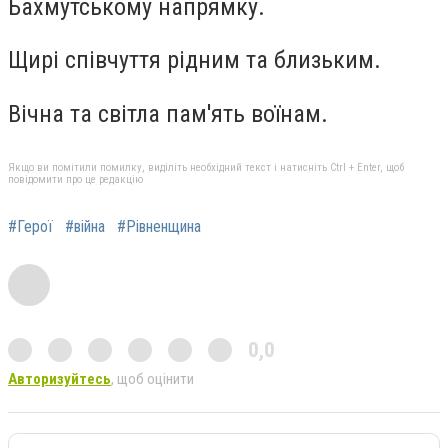
Бахмутському напрямку.
Щирі співчуття рідним та близьким.
Вічна та світла пам'ять воїнам.
Якщо ви помітили помилку, виділіть необхідний текст і натисніть Ctrl + Enter, щоб
повідомити про це редакцію
#Герої
#війна
#Рівненщина
0,0
Авторизуйтесь
, щоб оцінити