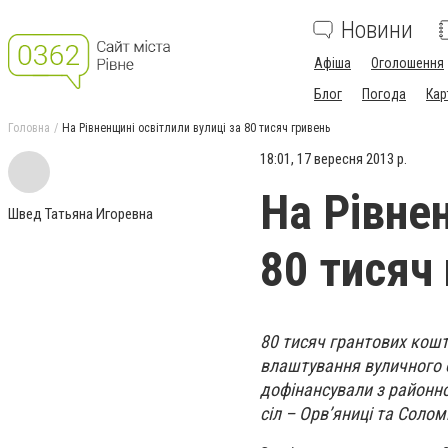
Новини
Афіша
Оголошення
Блог
Погода
Кар
Головна
На Рівненщині освітлили вулиці за 80 тисяч гривень
18:01, 17 вересня 2013 р.
На Рівнен
Швед Татьяна Игоревна
80 тисяч
80 тисяч грантових кошт
влаштування вуличного о
дофінансували з районно
сіл – Орв’яниці та Солом