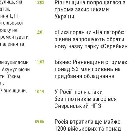
улиць, які
Рівненщина попрощалася з
13:02
дтак,
трьома захисниками
ення ДТП,
України
ї сільської
аявку на
«Тиха гора» чи «На пагорбі»:
12:01
ідремонтувати
рівнян запрошують обрати
опалення та
нову назву парку «Єврейка»
Бізнес Рівненщини отримає
ими зусиллями
11:03
понад 5,3 млн гривень на
ш. Акумулюючи
придбання обладнання
ти. Таким
ть
 Рівненщини,
У Росії після атаки
10:19
безпілотників загорівся
Сизранський НПЗ
Росія втратила ще майже
09:05
1200 військових та понад