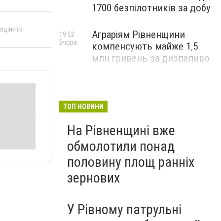
1700 безпілотників за добу
 оцінити
Аграріям Рівненщини
19:52
Вчора
компенсують майже 1,5
млн гривень за дизпаливо
ТОП НОВИНИ
На Рівненщині вже
обмолотили понад
половину площ ранніх
зернових
У Рівному патрульні