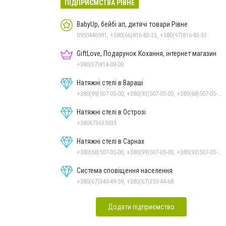
ПІДПРИЄМСТВА РІВНЕ
BabyUp, бейбі ап, дитячі товари Рівне
0950446991, +380(66)816-83-33, +380(97)816-83-33
GiftLove, Подарунок Кохання, інтернет магазин
+380(67)814-08-00
Натяжні стелі в Вараші
+380(99)507-05-00, +380(93)507-05-00, +380(68)507-05-00
Натяжні стелі в Острозі
+380673635033
Натяжні стелі в Сарнах
+380(68)507-05-00, +380(99)507-05-00, +380(93)507-05-00
Система сповіщення населення
+380(67)340-49-59, +380(67)350-44-68
Додати підприємство