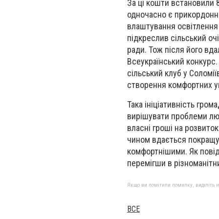
За ці кошти встановили 8
одночасно є прикордонно
влаштування освітлення 
підкреслив сільський очі
ради. Тож після його вда
Всеукраїнський конкурс.
сільський клуб у Соломії
створення комфортних ум
Така ініціативність гром
вирішувати проблеми лю
власні гроші на розвиток
чином вдається покращу
комфортнішими. Як повід
перемігши в різноманітни
Якщо ви помітили помилку, виділіть нео
ВСЕ