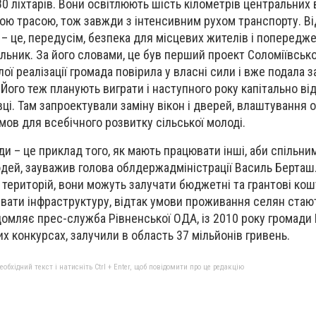
0 ліхтарів. Вони освітлюють шість кілометрів центральних в
ю трасою, тож завжди з інтенсивним рухом транспорту. Ві
– це, передусім, безпека для місцевих жителів і попередж
льник. За його словами, це був перший проект Соломіївсько
лої реалізації громада повірила у власні сили і вже подала з
 Його теж планують виграти і наступного року капітально в
вці. Там запроектували заміну вікон і дверей, влаштування 
ов для всебічного розвитку сільської молоді.
ади – це приклад того, як мають працювати інші, аби спільн
дей, зауважив голова облдержадміністрації Василь Берта
 територій, вони можуть залучати бюджетні та грантові кош
вати інфраструктуру, відтак умови проживання селян стаю
омляє прес-служба Рівненської ОДА, із 2010 року громади
х конкурсах, залучили в область 37 мільйонів гривень.
бхідний текст і натисніть Ctrl + Enter, щоб повідомити про це редакцію