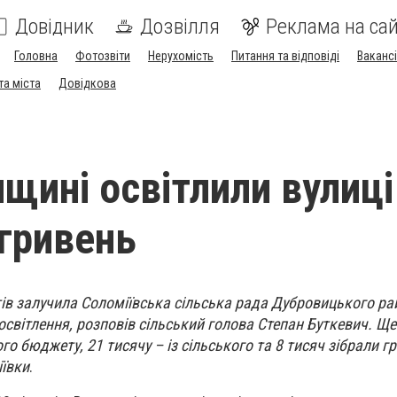
Довідник
Дозвілля
Реклама на сай
Головна
Фотозвіти
Нерухомість
Питання та відповіді
Вакансі
та міста
Довідкова
щині освітлили вулиці
 гривень
ів залучила Соломіївська сільська рада Дубровицького ра
світлення, розповів сільський голова Степан Буткевич. Ще
го бюджету, 21 тисячу – із сільського та 8 тисяч зібрали 
іївки
.