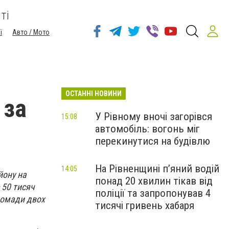
ті
ї
Авто / Мото
ОСТАННІ НОВИНИ
 за
У Рівному вночі загорівся
15:08
автомобіль: вогонь міг
перекинутися на будівлю
На Рівненщині п’яний водій
14:05
йону на
понад 20 хвилин тікав від
 50 тисяч
поліції та запропонував 4
громади двох
тисячі гривень хабаря