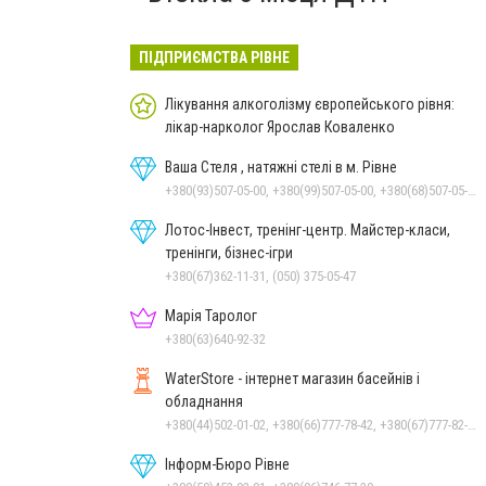
ПІДПРИЄМСТВА РІВНЕ
Лікування алкоголізму європейського рівня:
лікар-нарколог Ярослав Коваленко
Ваша Стеля , натяжні стелі в м. Рівне
+380(93)507-05-00, +380(99)507-05-00, +380(68)507-05-00
Лотос-Інвест, тренінг-центр. Майстер-класи,
тренінги, бізнес-ігри
+380(67)362-11-31, (050) 375-05-47
Марія Таролог
+380(63)640-92-32
WaterStore - інтернет магазин басейнів і
обладнання
+380(44)502-01-02, +380(66)777-78-42, +380(67)777-82-19, +380(67)890-80-80, +380(73)890-80-80, +380(44)502-01-03
Інформ-Бюро Рівне