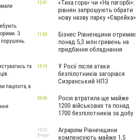
«Тиха гора» чи «На пагорбі»:
12:01
римали
рівнян запрошують обрати
нову назву парку «Єврейка»
ребують
ворими. З
Бізнес Рівненщини отримає
11:03
и порушень.
понад 5,3 млн гривень на
придбання обладнання
У Росії після атаки
ристуватись та
10:19
безпілотників загорівся
ців.
Сизранський НПЗ
и пацієнта, а
Росія втратила ще майже
09:05
1200 військових та понад
іння
1700 безпілотників за добу
Аграріям Рівненщини
19:52
Вчора
компенсують майже 1,5