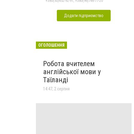
+380(50)452-92-91, +380(96)746-77-20
Додати підприємство
ОГОЛОШЕННЯ
Робота вчителем
англійської мови у
Таїланді
14:47, 2 серпня