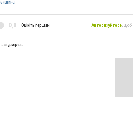
ненщина
0,0
Оцініть першим
Авторизуйтесь
, щоб
 наші джерела