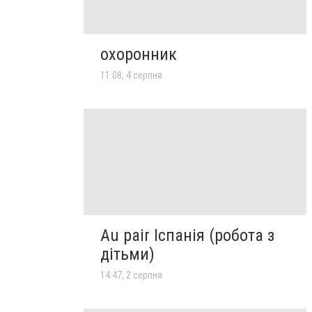
охоронник
11:08, 4 серпня
Au pair Іспанія (робота з
дітьми)
14:47, 2 серпня