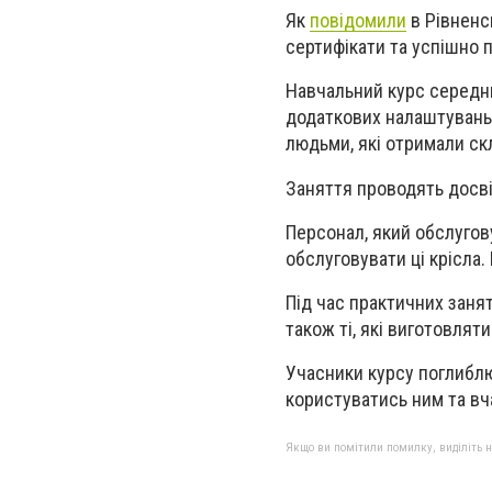
Як
повідомили
в Рівненс
сертифікати та успішно п
Навчальний курс середн
додаткових налаштувань 
людьми, які отримали ск
Заняття проводять досвід
Персонал, який обслугову
обслуговувати ці крісла.
Під час практичних заня
також ті, які виготовлят
Учасники курсу поглиблю
користуватись ним та вч
Якщо ви помітили помилку, виділіть нео