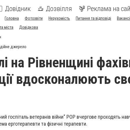
Довідник
Дозвілля
Реклама на сай
Головна
Фотозвіти
Нерухомість
Питання та відповіді
Вакансі
та міста
Довідкова
я
дійне джерело
лі на Рівненщині фахів
ації вдосконалюють св
ний госпіталь ветеранів війни" РОР вчергове проходять нав
крема ерготерапевти та фізичні терапевти.