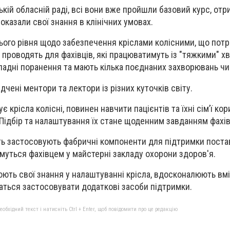
ькій обласній раді, всі вони вже пройшли базовий курс, от
оказали свої знання в клінічних умовах.
ього рівня щодо забезпечення кріслами колісними, що пот
проводять для фахівців, які працюватимуть із "тяжкими" х
ладні поранення та мають кілька поєднаних захворювань ч
чені ментори та лектори із різних куточків світу.
є крісла колісні, повинен навчити пацієнтів та їхні сім’ї ко
 Підбір та налаштування їх стане щоденним завданням фахів
ть застосовують фабричні компоненти для підтримки постав
имуться фахівцем у майстерні закладу охорони здоров'я.
ють свої знання у налаштуванні крісла, вдосконалюють вм
аться застосовувати додаткові засоби підтримки.
бхідний текст і натисніть Ctrl + Enter, щоб повідомити про це редакцію