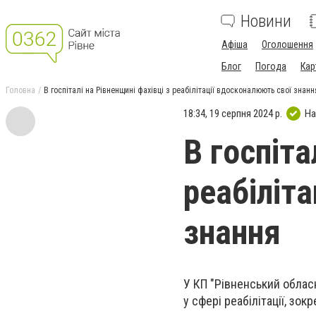
Новини
Афіша
Оголошення
Блог
Погода
Кар
Головна
В госпіталі на Рівненщині фахівці з реабілітації вдосконалюють свої знанн
18:34, 19 серпня 2024 р.
На
В госпіта
реабіліт
знання
У КП "Рівненський облас
у сфері реабілітації, зо