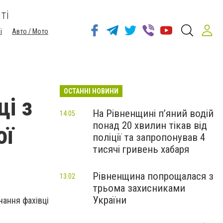
ті
ї
Авто / Мото
ОСТАННІ НОВИНИ
ці з
На Рівненщині п’яний водій
14:05
понад 20 хвилин тікав від
ої
поліції та запропонував 4
тисячі гривень хабаря
Рівненщина попрощалася з
13:02
трьома захисниками
України
чання фахівці