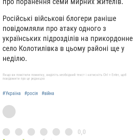
про поранення семи мирних жителів.
Російські військові блогери раніше
повідомляли про атаку одного з
українських підрозділів на прикордонне
село Колотилівка в цьому районі ще у
неділю.
Якщо ви помітили помилку, виділіть необхідний текст і натисніть Ctrl + Enter, щоб
повідомити про це редакцію
#Україна
#росія
#війна
0,0