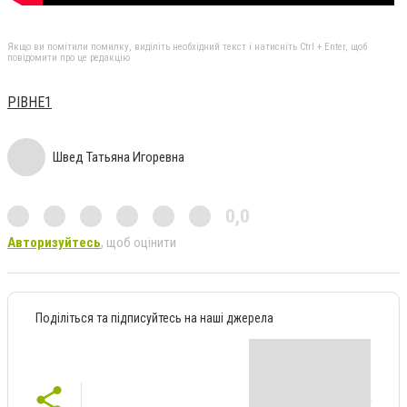
Якщо ви помітили помилку, виділіть необхідний текст і натисніть Ctrl + Enter, щоб
повідомити про це редакцію
РІВНЕ1
Швед Татьяна Игоревна
0,0
Авторизуйтесь
, щоб оцінити
Поділіться та підписуйтесь на наші джерела