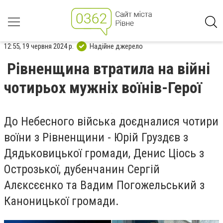
12:55, 19 червня 2024 р.
Надійне джерело
Рівненщина втратила на війні
чотирьох мужніх воїнів-Герої
До Небесного війська доєдналися чотири
воїни з Рівненщини - Юрій Груздєв з
Дядьковицької громади, Денис Ціось з
Острозької, дубенчанин Сергій
Алєксєєнко та Вадим Погожельський з
Каноницької громади.