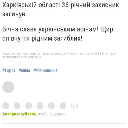
Харківській області 36-річний захисник
загинув.
Вічна слава українським воїнам! Щирі
співчуття рідним загиблих!
Якщо ви помітили помилку, виділіть необхідний текст і натисніть Ctrl + Enter, щоб
повідомити про це редакцію
#Герої
#війна
#Рівненщина
0,0
Авторизируйтесь
, чтобы оценить