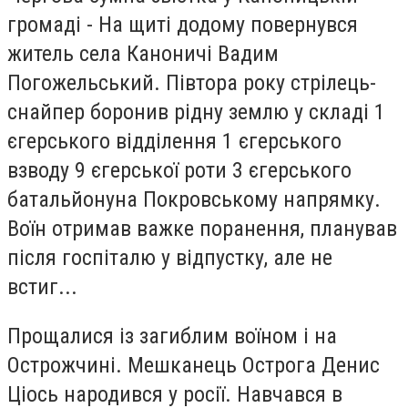
громаді - На щиті додому повернувся
житель села Каноничі Вадим
Погожельський. Півтора року стрілець-
снайпер боронив рідну землю у складі 1
єгерського відділення 1 єгерського
взводу 9 єгерської роти 3 єгерського
батальйонуна Покровському напрямку.
Воїн отримав важке поранення, планував
після госпіталю у відпустку, але не
встиг...
Прощалися із загиблим воїном і на
Острожчині. Мешканець Острога Денис
Ціось народився у росії. Навчався в