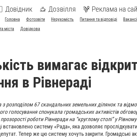
Довідник
Дозвілля
Реклама на сай
Головна
Фотозвіти
Нерухомість
Питання та відповіді
Вакансі
та міста
Довідкова
кість вимагає відкри
ння в Рівнераді
 з розподілом 67 скандальних земельних ділянок та відмо
ного голосування спонукала громадських активістів обгово
розорості роботи Рівнеради на “круглому столі” у Рівному
ді встановлено систему «Рада», яка дозволяє прослідкувати
депутат. Тепер же цю систему хочуть закрити. Громадські а