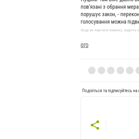
пов’язані з обрання мер
порушує закон, - перекон
голосування можна підви
Якщо ви помітили помилку, виділіть нео
ОГО
Поділіться та підписуйтесь на