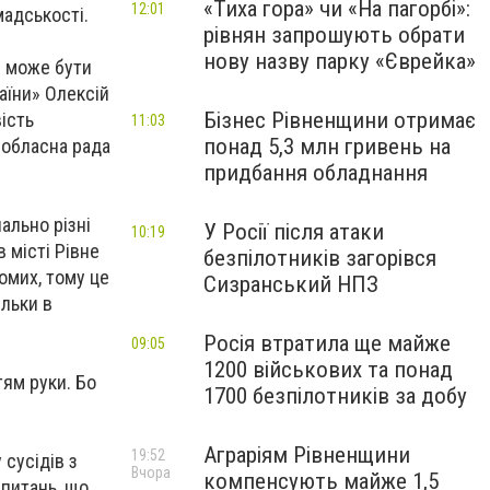
«Тиха гора» чи «На пагорбі»:
12:01
мадськості.
рівнян запрошують обрати
нову назву парку «Єврейка»
е може бути
аїни» Олексій
Бізнес Рівненщини отримає
ість
11:03
понад 5,3 млн гривень на
 обласна рада
придбання обладнання
ально різні
У Росії після атаки
10:19
 місті Рівне
безпілотників загорівся
омих, тому це
Сизранський НПЗ
льки в
Росія втратила ще майже
09:05
1200 військових та понад
ям руки. Бо
1700 безпілотників за добу
Аграріям Рівненщини
19:52
сусідів з
Вчора
компенсують майже 1,5
 питань, що