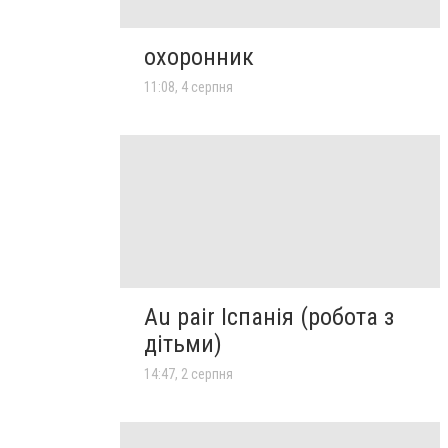
охоронник
11:08, 4 серпня
Au pair Іспанія (робота з
дітьми)
14:47, 2 серпня