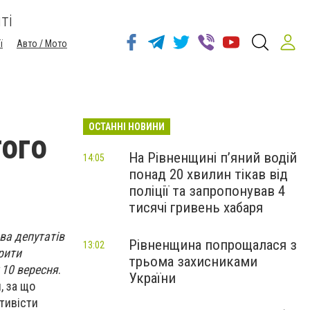
ті
ї
Авто / Мото
ОСТАННІ НОВИНИ
того
На Рівненщині п’яний водій
14:05
понад 20 хвилин тікав від
поліції та запропонував 4
тисячі гривень хабаря
ва депутатів
Рівненщина попрощалася з
13:02
рити
трьома захисниками
 10 вересня
.
України
, за що
ктивісти