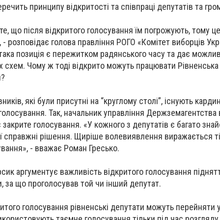
речить принципу відкритості та співпраці депутатів та гро
те, що після відкритого голосування їм погрожують, тому ц
 - розповідає голова правління РОГО «Комітет виборців Укр
, така позиція є пережитком радянського часу та дає можлив
 схем. Чому ж тоді відкрито можуть працювати Рівненська
и?
ників, які були присутні на “круглому столі”, існують кардин
голосування. Так, начальник управління Держземагентства в
закрите голосування. «У кожного з депутатів є багато знай
ї справжні рішення. Щиріше волевиявлення виражається ті
вання», - вважає Роман Гресько.
сик аргументує важливість відкритого голосування піднятт
, за що проголосував той чи інший депутат.
итого голосування рівненські депутати можуть перейняти у 
икористовують таємне голосування тільки під час розгляду