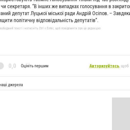
а чи секретаря. “В інших же випадках голосування в закрит
аний депутат Луцької міської ради Андрій Осіпов. – Завдяк
щити політичну відповідальність депутатів”.
бхідний текст і натисніть Ctrl + Enter, щоб повідомити про це редакцію
0,0
Оцініть першим
Авторизуйтесь
, щоб
 наші джерела