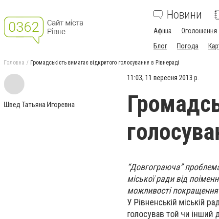
Новини
Афіша
Оголошення
Блог
Погода
Кар
Головна
Громадськість вимагає відкритого голосування в Рівнераді
11:03, 11 вересня 2013 р.
Громадсь
Швед Татьяна Игоревна
голосува
“Довгограюча” проблема
міської ради від поімен
можливості покращення п
У Рівненській міській ра
голосував той чи інший 