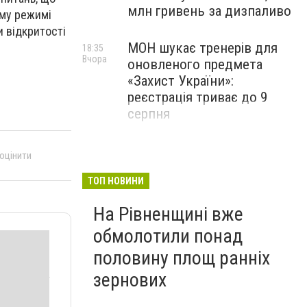
млн гривень за дизпаливо
ому режимі
и відкритості
МОН шукає тренерів для
18:35
Вчора
оновленого предмета
«Захист України»:
реєстрація триває до 9
серпня
 оцінити
ТОП НОВИНИ
На Рівненщині вже
обмолотили понад
половину площ ранніх
зернових