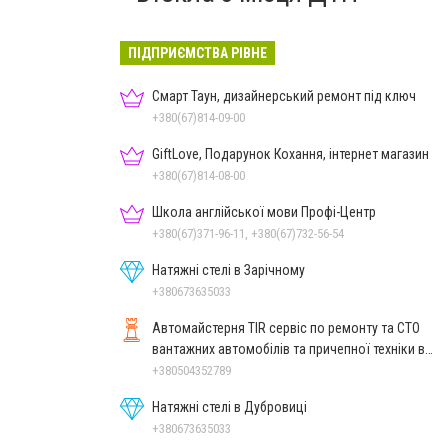
ПІДПРИЄМСТВА РІВНЕ
Смарт Таун, дизайнерський ремонт під ключ
+380(67)814-09-00
GiftLove, Подарунок Кохання, інтернет магазин
+380(67)814-08-00
Школа англійської мови Профі-Центр
+380(67)371-96-11, +380(67)732-56-54
Натяжні стелі в Зарічному
+380673635033
Автомайстерня TIR сервіс по ремонту та СТО
вантажних автомобілів та причепної техніки в
Рівному
+380504352789
Натяжні стелі в Дубровиці
+380673635033