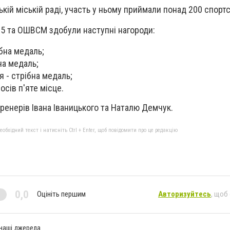
кій міській раді, участь у ньому приймали понад 200 спорт
 та ОШВСМ здобули наступні нагороди:
ібна медаль;
на медаль;
я - стрібна медаль;
осів п'яте місце.
тренерів Івана Іваницького та Наталю Демчук.
бхідний текст і натисніть Ctrl + Enter, щоб повідомити про це редакцію
0,0
Оцініть першим
Авторизуйтесь
, щоб
 наші джерела