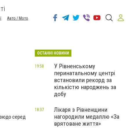
ті
ї
Авто / Мото
ОСТАННІ НОВИНИ
У Рівненському
19:58
перинатальному центрі
встановили рекорд за
кількістю народжень за
добу
Лікаря з Рівненщини
18:37
нагородили медаллю «За
дзюдо серед
врятоване життя»