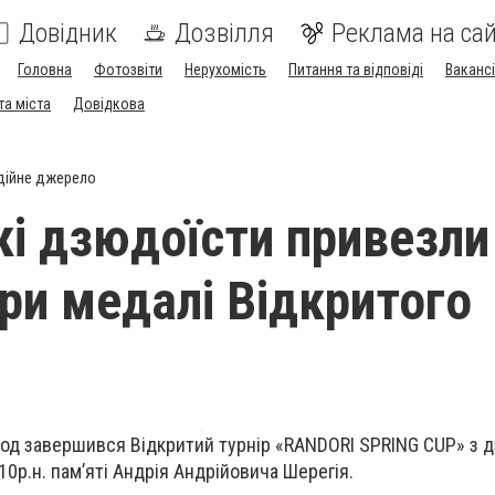
Довідник
Дозвілля
Реклама на сай
Головна
Фотозвіти
Нерухомість
Питання та відповіді
Вакансі
та міста
Довідкова
дійне джерело
кі дзюдоїсти привезли
ри медалі Відкритого
род завершився Відкритий турнір «RANDORI SPRING CUP» з 
10р.н. памʼяті Андрія Андрійовича Шерегія.