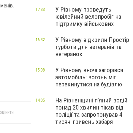
сменів.
У Рівному проведуть
17:33
ювілейний велопробіг на
підтримку військових
У Рівному відкрили Простір
16:32
турботи для ветеранів та
ветеранок
У Рівному вночі загорівся
15:08
автомобіль: вогонь міг
перекинутися на будівлю
На Рівненщині п’яний водій
14:05
понад 20 хвилин тікав від
 оцінити
поліції та запропонував 4
тисячі гривень хабаря