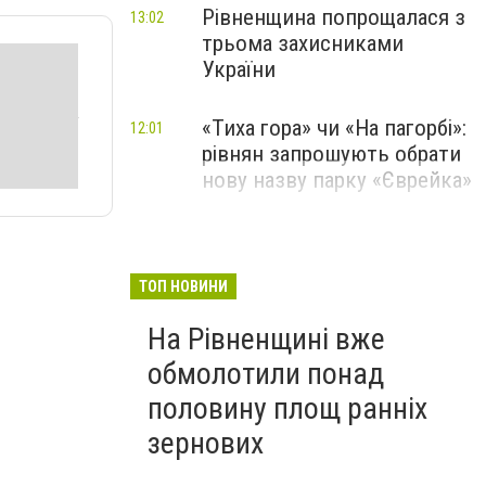
Рівненщина попрощалася з
13:02
трьома захисниками
України
«Тиха гора» чи «На пагорбі»:
12:01
рівнян запрошують обрати
нову назву парку «Єврейка»
ТОП НОВИНИ
На Рівненщині вже
обмолотили понад
половину площ ранніх
зернових