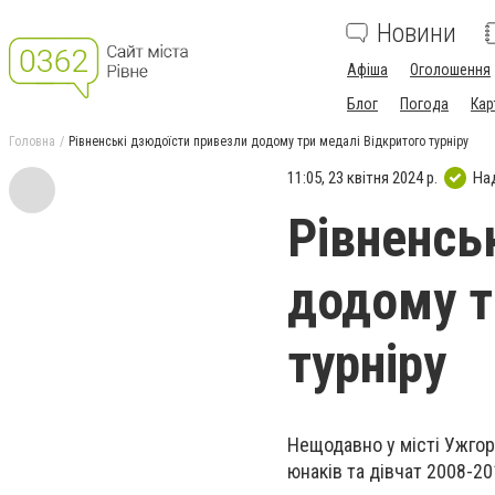
Новини
Афіша
Оголошення
Блог
Погода
Кар
Головна
Рівненські дзюдоїсти привезли додому три медалі Відкритого турніру
11:05, 23 квітня 2024 р.
На
Рівненсь
додому т
турніру
Нещодавно у місті Ужго
юнаків та дівчат 2008-20