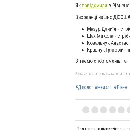
Як
повідомили
в Рівненсь
Вихованці наших ДЮСШ#5
Мазур Даниїл - стр
Шах Микола - стріб
Ковальчук Анастасі
Кравчук Григорій - п
Вітаємо спортсменів та 
Якщо ви помітили помилку, виділіть нео
#Дзюдо
#медалі
#Рівне
Поділіться та підписуйтесь на