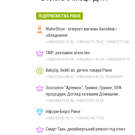
ПІДПРИЄМСТВА РІВНЕ
WaterStore - інтернет магазин басейнів і
обладнання
+380(44)502-01-02, +380(66)777-78-42, +380(67)777-82-19, +380(67)890-80-80, +380(73)890-80-80, +380(44)502-01-03
ТАІР, рекламне агенство
+380(36)245-07-05, +380(98)311-43-09, +380(95)019-13-17
BabyUp, бейбі ап, дитячі товари Рівне
+380(97)816-83-33, +380(66)816-83-33, 0950446991
Зоосалон "Артемон", Тримінг, Грумінг, SPA-
процедури, Догляд за вашим Домашнім
Улюбленцем
+380(98)455-42-96, +380(97)765-13-50
Інформ-Бюро Рівне
+380(50)452-92-91, +380(96)746-77-20
Смарт Таун, дизайнерський ремонт під ключ