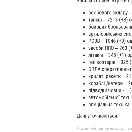
Загальні бойові втрати п
особового складу ‒
танків ‒ 7213 (+8) о
бойових броньовани
артилерійських сист
РСЗВ – 1046 (+0) од
засоби ППО ‒ 763 (+
літаків – 348 (+1) од
гелікоптерів – 325 (
БПЛА оперативно-та
крилаті ракети ‒ 21
кораблі /катери ‒ 26
підводні човни - 1 (
автомобільної техні
спеціальна техніка 
Дані уточнюються.
Якщо ви помітили помилку, виділіть нео