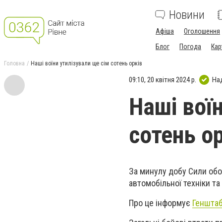
Новини
Афіша
Оголошення
Блог
Погода
Кар
Головна
Наші воїни утилізували ще сім сотень орків
09:10, 20 квітня 2024 р.
На
Наші вої
сотень о
За минулу добу Сили обор
автомобільної техніки та
Про це інформує
Геншта