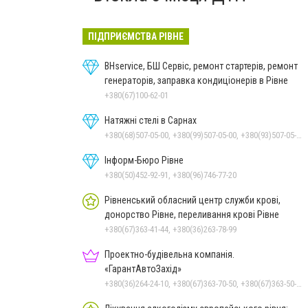
ПІДПРИЄМСТВА РІВНЕ
BHservice, БШ Сервіс, ремонт стартерів, ремонт
генераторів, заправка кондиціонерів в Рівне
+380(67)100-62-01
Натяжні стелі в Сарнах
+380(68)507-05-00, +380(99)507-05-00, +380(93)507-05-00
Інформ-Бюро Рівне
+380(50)452-92-91, +380(96)746-77-20
Рівненський обласний центр служби крові,
донорство Рівне, переливання крові Рівне
+380(67)363-41-44, +380(36)263-78-99
Проектно-будівельна компанія.
«ГарантАвтоЗахід»
+380(36)264-24-10, +380(67)363-70-50, +380(67)363-50-33