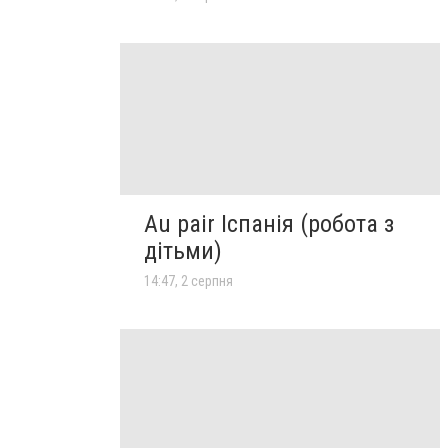
Au pair Іспанія (робота з
дітьми)
14:47, 2 серпня