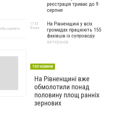
реєстрація триває до 9
серпня
На Рівненщині у всіх
17:33
Вчора
тобы оценить
громадах працюють 155
фахівців із супроводу
ветеранів
ТОП НОВИНИ
На Рівненщині вже
обмолотили понад
половину площ ранніх
зернових