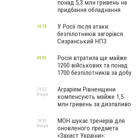
понад 5,3 млн гривень на
придбання обладнання
У Росії після атаки
10:19
безпілотників загорівся
Сизранський НПЗ
Росія втратила ще майже
09:05
1200 військових та понад
1700 безпілотників за добу
Аграріям Рівненщини
19:52
Вчора
компенсують майже 1,5
млн гривень за дизпаливо
МОН шукає тренерів для
18:35
Вчора
оновленого предмета
«Захист України»: