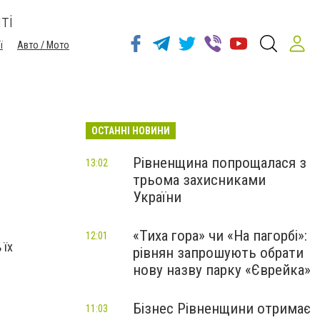
ті
ї
Авто / Мото
ОСТАННІ НОВИНИ
Рівненщина попрощалася з
13:02
трьома захисниками
України
«Тиха гора» чи «На пагорбі»:
12:01
 їх
рівнян запрошують обрати
нову назву парку «Єврейка»
Бізнес Рівненщини отримає
11:03