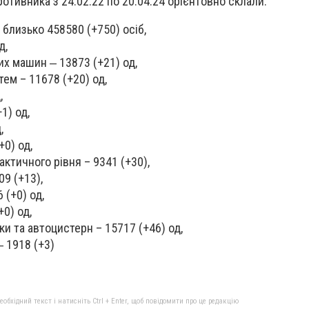
ротивника з 24.02.22 по 20.04.24 орієнтовно склали:
 близько 458580 (+750) осіб,
д,
х машин ‒ 13873 (+21) од,
ем – 11678 (+20) од,
,
1) од,
,
+0) од,
ктичного рівня – 9341 (+30),
09 (+13),
 (+0) од,
+0) од,
ки та автоцистерн – 15717 (+46) од,
‒ 1918 (+3)
бхідний текст і натисніть Ctrl + Enter, щоб повідомити про це редакцію