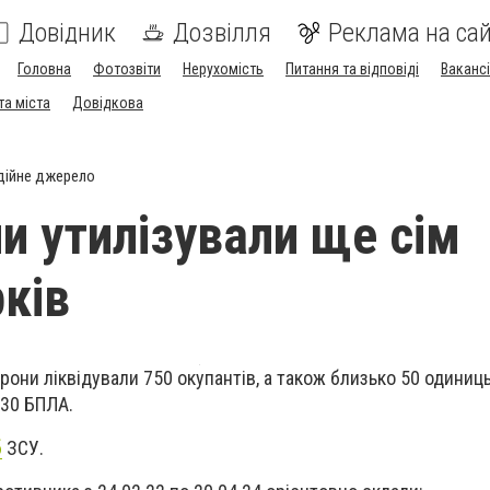
Довідник
Дозвілля
Реклама на сай
Головна
Фотозвіти
Нерухомість
Питання та відповіді
Вакансі
та міста
Довідкова
дійне джерело
ни утилізували ще сім
рків
они ліквідували 750 окупантів, а також близько 50 одиниць
 30 БПЛА.
б
ЗСУ.