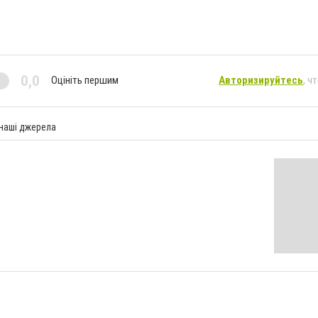
0,0
Оцініть першим
Авторизируйтесь
, ч
 наші джерела