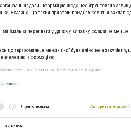
 організації надали інформацію щодо необґрунтовано завищ
хніки. Вказано, що такий пристрій придбав освітній заклад од
і, мінімальна переплата у даному випадку склала не менше 
сь до тергромади, в межах якої була здійснена закупівля, 
а виявленою інформацією.
бхідний текст і натисніть Ctrl + Enter, щоб повідомити про це редакцію
івненщина
0,0
Оцініть першим
Авторизуйтесь
, щоб
 наші джерела