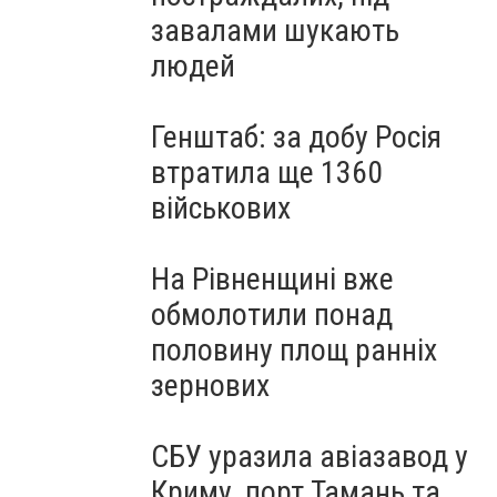
завалами шукають
людей
Генштаб: за добу Росія
втратила ще 1360
військових
На Рівненщині вже
обмолотили понад
половину площ ранніх
зернових
СБУ уразила авіазавод у
Криму, порт Тамань та