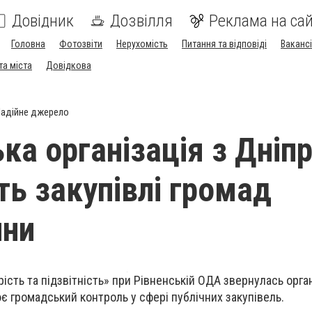
Довідник
Дозвілля
Реклама на сай
Головна
Фотозвіти
Нерухомість
Питання та відповіді
Вакансі
та міста
Довідкова
адійне джерело
ка організація з Дніп
ть закупівлі громад
ини
ість та підзвітність» при Рівненській ОДА звернулась орган
ює громадський контроль у сфері публічних закупівель.