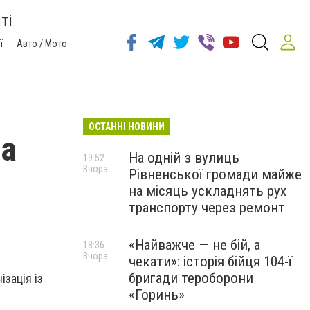
ті
ї
Авто / Мото
ОСТАННІ НОВИНИ
ра
На одній з вулиць
19:52
Вчора
Рівненської громади майже
на місяць ускладнять рух
транспорту через ремонт
«Найважче — не бій, а
18:36
Вчора
чекати»: історія бійця 104-ї
бригади тероборони
ізація із
«Горинь»