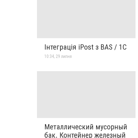
Інтеграція iPost з BAS / 1С
10:34, 29 липня
Металлический мусорный
бак. Контейнер железный