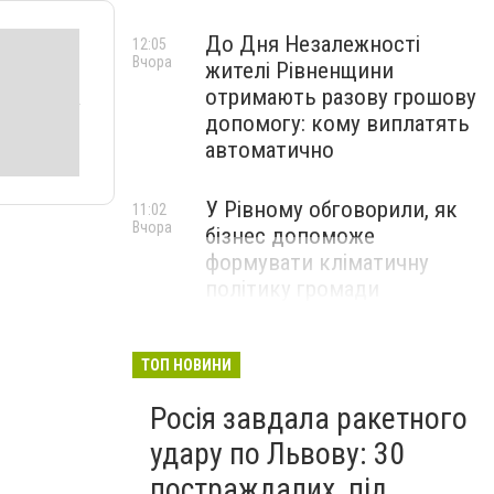
До Дня Незалежності
12:05
Вчора
жителі Рівненщини
отримають разову грошову
допомогу: кому виплатять
автоматично
У Рівному обговорили, як
11:02
Вчора
бізнес допоможе
формувати кліматичну
політику громади
ТОП НОВИНИ
Росія завдала ракетного
удару по Львову: 30
постраждалих, під