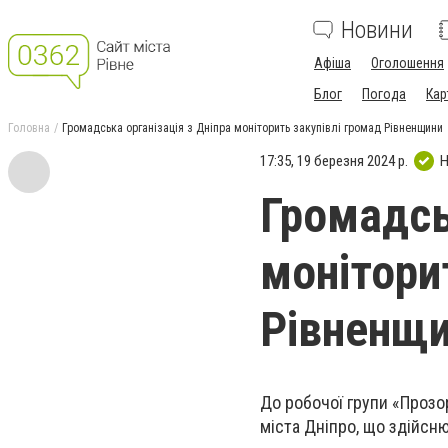
Новини
Афіша
Оголошення
Блог
Погода
Кар
Головна
Громадська організація з Дніпра моніторить закупівлі громад Рівненщини
17:35, 19 березня 2024 р.
Н
Громадсь
монітори
Рівненщ
До робочої групи «Прозор
міста Дніпро, що здійсн