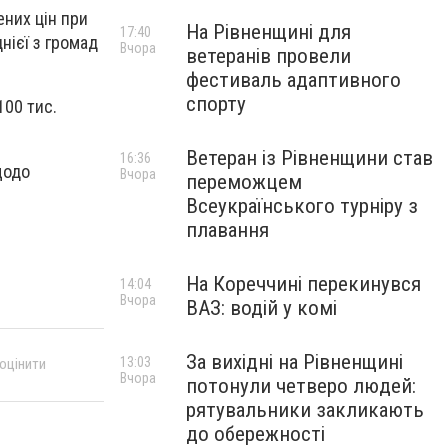
ених цін при
На Рівненщині для
17:40
нієї з громад
Вчора
ветеранів провели
фестиваль адаптивного
спорту
100 тис.
Ветеран із Рівненщини став
16:36
щодо
Вчора
переможцем
Всеукраїнського турніру з
плавання
На Кореччині перекинувся
14:04
Вчора
ВАЗ: водій у комі
За вихідні на Рівненщині
13:03
 оцінити
Вчора
потонули четверо людей:
рятувальники закликають
до обережності