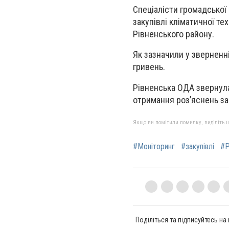
Спеціалісти громадської
закупівлі кліматичної те
Рівненського району.
Як зазначили у зверненн
гривень.
Рівненська ОДА звернула
отримання роз’яснень з
Якщо ви помітили помилку, виділіть нео
#Моніторинг
#закупівлі
#Р
Поділіться та підписуйтесь на