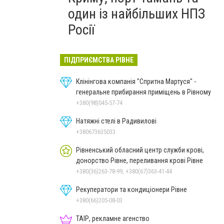
один із найбільших НПЗ
Росії
ПІДПРИЄМСТВА РІВНЕ
Клінінгова компанія "Спритна Мартуся" -
генеральне прибирання приміщень в Рівному
+380(98)045-57-74
Натяжні стелі в Радивилові
+380673635033
Рівненський обласний центр служби крові,
донорство Рівне, переливання крові Рівне
+380(36)263-78-99, +380(67)363-41-44
Рекуператори та кондиціонери Рівне
+380(66)205-08-03
ТАІР, рекламне агенство